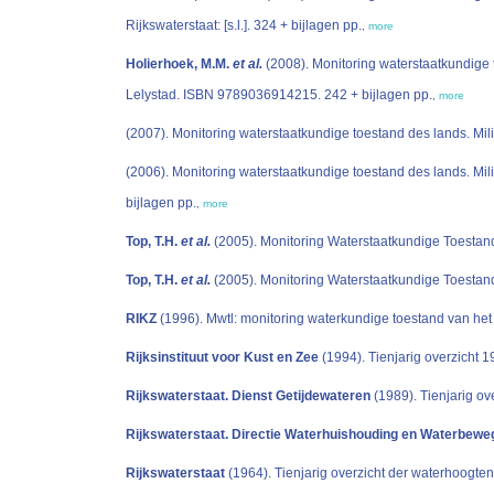
Rijkswaterstaat: [s.l.]. 324 + bijlagen pp.
,
more
Holierhoek, M.M.
et al.
(2008). Monitoring waterstaatkundige
Lelystad. ISBN 9789036914215. 242 + bijlagen pp.
,
more
(2007). Monitoring waterstaatkundige toestand des lands. Mi
(2006). Monitoring waterstaatkundige toestand des lands. Mi
bijlagen pp.
,
more
Top, T.H.
et al.
(2005). Monitoring Waterstaatkundige Toestan
Top, T.H.
et al.
(2005). Monitoring Waterstaatkundige Toestan
RIKZ
(1996). Mwtl: monitoring waterkundige toestand van het 
Rijksinstituut voor Kust en Zee
(1994). Tienjarig overzicht 
Rijkswaterstaat. Dienst Getijdewateren
(1989). Tienjarig ov
Rijkswaterstaat. Directie Waterhuishouding en Waterbewe
Rijkswaterstaat
(1964). Tienjarig overzicht der waterhoogten