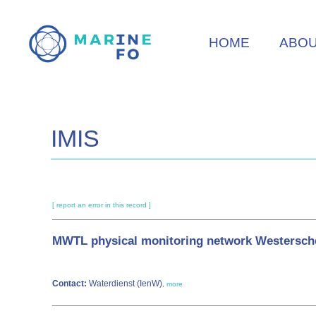
Skip
to
HOME
ABO
main
content
IMIS
[ report an error in this record ]
MWTL physical monitoring network Westersch
Contact:
Waterdienst (IenW)
,
more