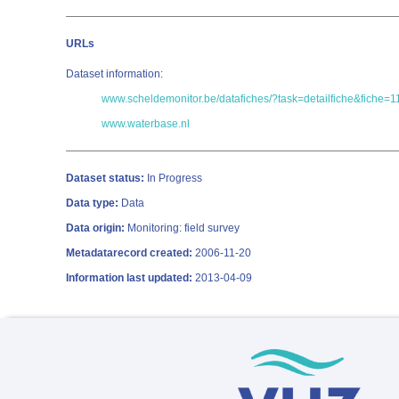
URLs
Dataset information:
www.scheldemonitor.be/datafiches/?task=detailfiche&fiche=1
www.waterbase.nl
Dataset status:
In Progress
Data type:
Data
Data origin:
Monitoring: field survey
Metadatarecord created:
2006-11-20
Information last updated:
2013-04-09