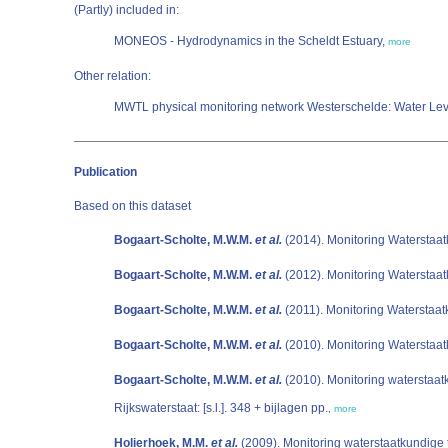
(Partly) included in:
MONEOS - Hydrodynamics in the Scheldt Estuary,
more
Other relation:
MWTL physical monitoring network Westerschelde: Water Lev
Publication
Based on this dataset
Bogaart-Scholte, M.W.M.
et al.
(2014). Monitoring Waterstaat
Bogaart-Scholte, M.W.M.
et al.
(2012). Monitoring Waterstaatk
Bogaart-Scholte, M.W.M.
et al.
(2011). Monitoring Waterstaatk
Bogaart-Scholte, M.W.M.
et al.
(2010). Monitoring Waterstaatk
Bogaart-Scholte, M.W.M.
et al.
(2010). Monitoring waterstaa
Rijkswaterstaat: [s.l.]. 348 + bijlagen pp.
,
more
Holierhoek, M.M.
et al.
(2009). Monitoring waterstaatkundige