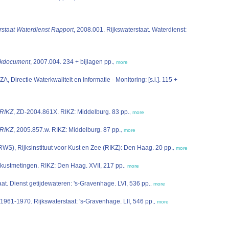
rstaat Waterdienst Rapport
, 2008.001. Rijkswaterstaat. Waterdienst:
rkdocument
, 2007.004. 234 + bijlagen pp.
,
more
A, Directie Waterkwaliteit en Informatie - Monitoring: [s.l.]. 115 +
RIKZ
, ZD-2004.861X. RIKZ: Middelburg. 83 pp.
,
more
RIKZ
, 2005.857.w. RIKZ: Middelburg. 87 pp.
,
more
RWS), Rijksinstituut voor Kust en Zee (RIKZ): Den Haag. 20 pp.
,
more
 kustmetingen. RIKZ: Den Haag. XVII, 217 pp.
,
more
at. Dienst getijdewateren: 's-Gravenhage. LVI, 536 pp.
,
more
1961-1970. Rijkswaterstaat: 's-Gravenhage. LII, 546 pp.
,
more