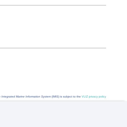
he
Integrated Marine Information System
(IMIS) is subject to the
VLIZ privacy policy