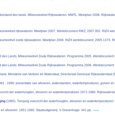
 toestand des lands. Milieumeetnet Rijkswateren. MWTL. Meetplan 2008.
Rijkswate
lieumeetnet rijkswateren. Meetplan 2007.
Werkdocument RIKZ
, 2007.002.
RIZA we
lieumeetnet zoete rijkswateren. Meetplan 2006.
RIZA werkdocument
, 2005.137X. RIZ
d des Lands. Milieumeetnet Zoute Rijkswateren. Programma 2005.
Werkdocument 
d des Lands. Milieumeetnet Zoute Rijkswateren. Programma 2006.
Werkdocument 
land. Ministerie van Verkeer en Waterstaat, Directoraat-Generaal Rijkswaterstaat (
1981 - 1990: presentatie van afvoeren, waterstanden, watertemperaturen, golven en
erzicht der waterhoogten, afvoeren en watertemperaturen 1971-1980. Rijkswatersta
ging
(1985). Tienjarig overzicht der waterhoogten, afvoeren en watertemperaturen: 
 en afvoeren: 1951-1960. Staatsuitgeverij: 's-Gravenhage. 441 pp.
,
more