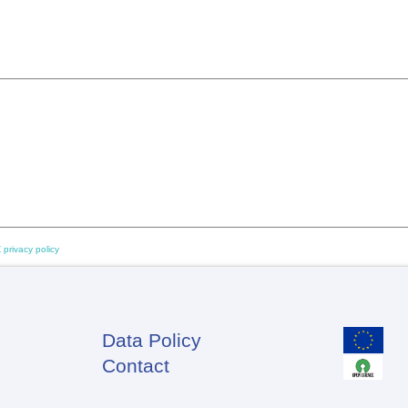
 privacy policy
Data Policy
Footer
Contact