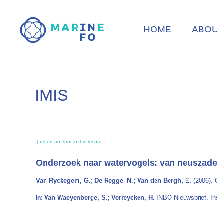
Skip
to
HOME
ABO
main
content
IMIS
[ report an error in this record ]
Onderzoek naar watervogels: van neuszadels 
Van Ryckegem, G.; De Regge, N.; Van den Bergh, E.
(2006). 
Van Waeyenberge, S.; Verreycken, H.
INBO Nieuwsbrief. In
In: