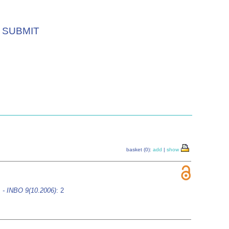
SUBMIT
basket (0):
add
|
show
 - INBO 9(10.2006)
: 2