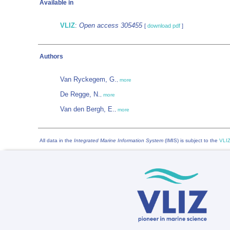
Available in
VLIZ
:
Open access 305455
[
download pdf
]
Authors
Van Ryckegem, G.
,
more
De Regge, N.
,
more
Van den Bergh, E.
,
more
All data in the
Integrated Marine Information System
(IMIS) is subject to the
VLIZ