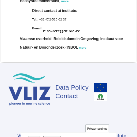
Ecosysteemdiversiteit
,
more
Direct contact at institute:
Tel.:
+32-(0)2-525 02 37
E-mail:
Vlaamse overheid; Beleidsdomein Omgeving; Instituut voor
Natuur- en Bosonderzoek (INBO)
,
more
Data Policy
Footer
Contact
Privacy settings
Website developed by Flanders Marine Institute