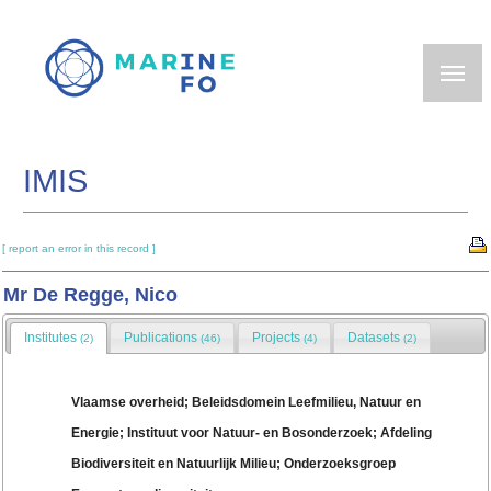
Skip
to
main
content
IMIS
[ report an error in this record ]
Mr De Regge, Nico
Institutes
Publications
Projects
Datasets
(2)
(46)
(4)
(2)
Vlaamse overheid; Beleidsdomein Leefmilieu, Natuur en
Energie; Instituut voor Natuur- en Bosonderzoek; Afdeling
Biodiversiteit en Natuurlijk Milieu; Onderzoeksgroep