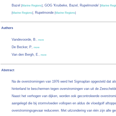
Bazel
; GOG 'Kruibeke, Bazel, Rupelmonde'
[
Marine Regions
]
[
Marine Reg
; Rupelmonde
[
Marine Regions
]
[
Marine Regions
]
Authors
Vandevoorde, B.
,
more
De Becker, P.
,
more
Van den Bergh, E.
,
more
Abstract
Na de overstromingen van 1976 werd het Sigmaplan opgesteld dat als
hinterland te beschermen tegen overstromingen van uit de Zeeschelde 
Naast het verhogen van dijken, worden ook gecontroleerde overstro
aangelegd die bij stormvloeden vollopen en aldus de vloedgolf aftopp
overstromingsgevaar reduceren. Met uitzondering van één zijn alle ge