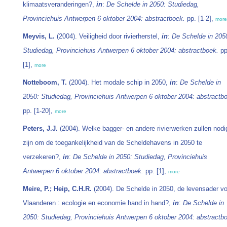
klimaatsveranderingen?,
in
:
De Schelde in 2050: Studiedag,
Provinciehuis Antwerpen 6 oktober 2004: abstractboek.
pp. [1-2],
more
Meyvis, L.
(2004). Veiligheid door rivierherstel,
in
:
De Schelde in 205
Studiedag, Provinciehuis Antwerpen 6 oktober 2004: abstractboek.
pp
[1],
more
Notteboom, T.
(2004). Het modale schip in 2050,
in
:
De Schelde in
2050: Studiedag, Provinciehuis Antwerpen 6 oktober 2004: abstractb
pp. [1-20],
more
Peters, J.J.
(2004). Welke bagger- en andere rivierwerken zullen nodi
zijn om de toegankelijkheid van de Scheldehavens in 2050 te
verzekeren?,
in
:
De Schelde in 2050: Studiedag, Provinciehuis
Antwerpen 6 oktober 2004: abstractboek.
pp. [1],
more
Meire, P.; Heip, C.H.R.
(2004). De Schelde in 2050, de levensader vo
Vlaanderen : ecologie en economie hand in hand?,
in
:
De Schelde in
2050: Studiedag, Provinciehuis Antwerpen 6 oktober 2004: abstractb