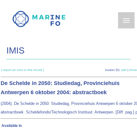
Skip
to
main
content
IMIS
[ report an error in this record ]
basket (0):
add
|
show
De Schelde in 2050: Studiedag, Provinciehuis
Antwerpen 6 oktober 2004: abstractboek
(2004). De Schelde in 2050: Studiedag, Provinciehuis Antwerpen 6 oktober 2
abstractboek. Scheldefonds/Technologisch Instituut: Antwerpen. [Diff. pag.] 
Available in