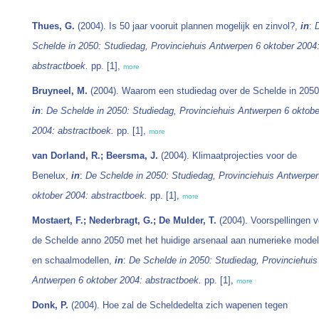
Thues, G.
(2004). Is 50 jaar vooruit plannen mogelijk en zinvol?,
in
:
Schelde in 2050: Studiedag, Provinciehuis Antwerpen 6 oktober 2004
abstractboek.
pp. [1],
more
Bruyneel, M.
(2004). Waarom een studiedag over de Schelde in 2050
in
:
De Schelde in 2050: Studiedag, Provinciehuis Antwerpen 6 oktobe
2004: abstractboek.
pp. [1],
more
van Dorland, R.; Beersma, J.
(2004). Klimaatprojecties voor de
Benelux,
in
:
De Schelde in 2050: Studiedag, Provinciehuis Antwerpe
oktober 2004: abstractboek.
pp. [1],
more
Mostaert, F.; Nederbragt, G.; De Mulder, T.
(2004). Voorspellingen v
de Schelde anno 2050 met het huidige arsenaal aan numerieke model
en schaalmodellen,
in
:
De Schelde in 2050: Studiedag, Provinciehuis
Antwerpen 6 oktober 2004: abstractboek.
pp. [1],
more
Donk, P.
(2004). Hoe zal de Scheldedelta zich wapenen tegen