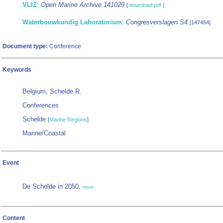
VLIZ
:
Open Marine Archive 141029
[
download pdf
]
Waterbouwkundig Laboratorium
:
Congresverslagen S4
[147464]
Document type:
Conference
Keywords
Belgium, Schelde R.
Conferences
Schelde
[
Marine Regions
]
Marine/Coastal
Event
De Schelde in 2050,
more
Content