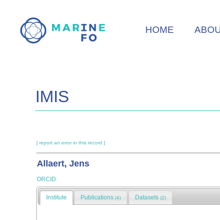
Skip
to
HOME
ABO
main
content
IMIS
[ report an error in this record ]
Allaert, Jens
ORCID
Institute
Publications
Datasets
(4)
(2)