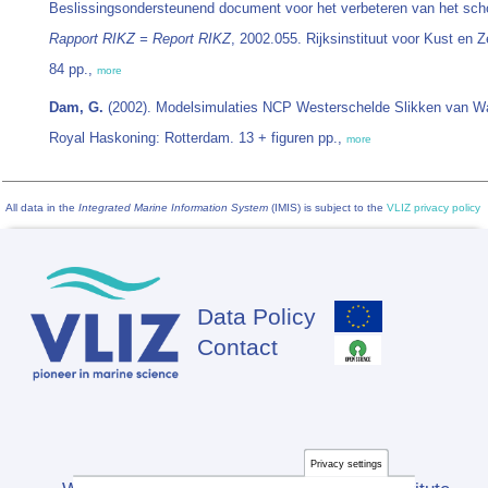
Beslissingsondersteunend document voor het verbeteren van het schor
Rapport RIKZ = Report RIKZ
, 2002.055. Rijksinstituut voor Kust en 
84 pp.,
more
Dam, G.
(2002). Modelsimulaties NCP Westerschelde Slikken van Waar
Royal Haskoning: Rotterdam. 13 + figuren pp.,
more
All data in the
Integrated Marine Information System
(IMIS) is subject to the
VLIZ privacy policy
Data Policy
Footer
Contact
Privacy settings