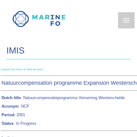
Skip
to
main
content
IMIS
[ report an error in this record ]
Natuurcompensation programme Expansion Westersch
Dutch title
: Natuurcompensatieprogramma Verruiming Westerschelde
Acronym
: NCP
Period:
2001
Status
: In Progress