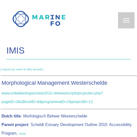
Skip
to
main
content
IMIS
[ report an error in this record ]
Morphological Management Westerschelde
www.ontwikkelingsschets2010.nl/www/scripts/projecten.php?
pageID=3&cBlockID=8&programmaID=2&projectID=12
Dutch title
: Morfologisch Beheer Westerschelde
Parent project
: Scheldt Estuary Development Outline 2010: Accessibility
Program,
more