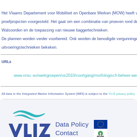
Het Vlaams Departement voor Mobiliteit en Openbare Werken (MOW) heeft 
proefprojecten voorgesteld. Het gaat om een combinatie van proeven rond d
Walsoorden en de toepassing van nieuwe baggertechnieken.
De plannen worden verder voorbereid. Ook worden de benodigde vergunning
uitvoeringstechnieken bekeken.
URLs
www.vnsc.eu/werkgroepen/os2010/voortgang/morfologisch-beheer-wes
All data in the
Integrated Marine Information System
(IMIS) is subject to the
VLIZ privacy policy
Data Policy
Footer
Contact