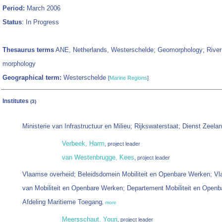
Period:
March 2006
Status
: In Progress
Thesaurus terms
ANE, Netherlands, Westerschelde; Geomorphology; River
morphology
Geographical term:
Westerschelde
[
Marine Regions
]
Institutes
(3)
Ministerie van Infrastructuur en Milieu; Rijkswaterstaat; Dienst Zeela
Verbeek, Harm
, project leader
van Westenbrugge, Kees
, project leader
Vlaamse overheid; Beleidsdomein Mobiliteit en Openbare Werken; Vl
van Mobiliteit en Openbare Werken; Departement Mobiliteit en Open
Afdeling Maritieme Toegang
,
more
Meersschaut, Youri
, project leader