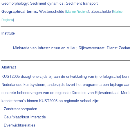
Geomorphology; Sediment dynamics; Sediment transport
Geographical terms:
Westerschelde
; Zeeschelde
[
Marine Regions
]
[
Marine
Regions
]
Institute
Ministerie van Infrastructuur en Milieu; Rijkswaterstaat; Dienst Zeela
Abstract
KUST2005 draagt enerzijds bij aan de ontwikkeling van (morfologische) kenn
Nederlandse kustsysteem, anderzijds levert het programma een bijdrage aa
concrete beheersvragen van de regionale Directies van Rijkwaterstaat. Morf
kennisthema’s binnen KUST2005 op regionale schaal zijn:
· Zandtransportpaden
· Geul/plaat/kust interactie
· Evenwichtsrelaties