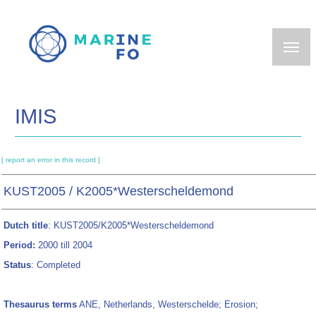
Skip
to
main
content
IMIS
[ report an error in this record ]
KUST2005 / K2005*Westerscheldemond
Dutch title
: KUST2005/K2005*Westerscheldemond
Period:
2000 till 2004
Status
: Completed
Thesaurus terms
ANE, Netherlands, Westerschelde; Erosion;