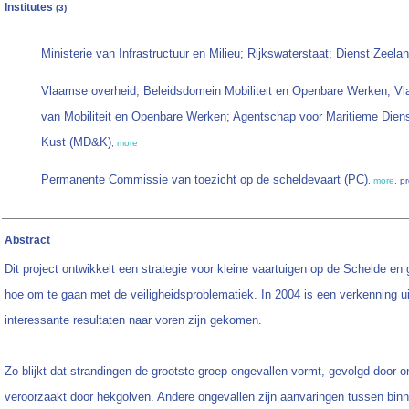
Institutes
(3)
Ministerie van Infrastructuur en Milieu; Rijkswaterstaat; Dienst Zeela
Vlaamse overheid; Beleidsdomein Mobiliteit en Openbare Werken; Vl
van Mobiliteit en Openbare Werken; Agentschap voor Maritieme Diens
Kust (MD&K)
,
more
Permanente Commissie van toezicht op de scheldevaart (PC)
,
more
, p
Abstract
Dit project ontwikkelt een strategie voor kleine vaartuigen op de Schelde en
hoe om te gaan met de veiligheidsproblematiek. In 2004 is een verkenning ui
interessante resultaten naar voren zijn gekomen.
Zo blijkt dat strandingen de grootste groep ongevallen vormt, gevolgd door o
veroorzaakt door hekgolven. Andere ongevallen zijn aanvaringen tussen bi