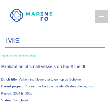
Skip
to
main
content
IMIS
[ report an error in this record ]
Exploration of small vessels on the Scheldt
Dutch title
: Verkenning kleine vaartuigen op de Schelde
Parent project
: Programme Nautical Safety Westerschelde,
more
Period:
2004 till 2005
Status
: Completed