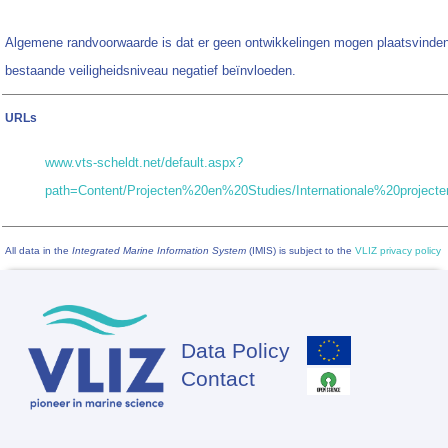
Algemene randvoorwaarde is dat er geen ontwikkelingen mogen plaatsvinden
bestaande veiligheidsniveau negatief beïnvloeden.
URLs
www.vts-scheldt.net/default.aspx?
path=Content/Projecten%20en%20Studies/Internationale%20projecten
All data in the
Integrated Marine Information System
(IMIS) is subject to the
VLIZ privacy policy
Data Policy
Footer
Contact