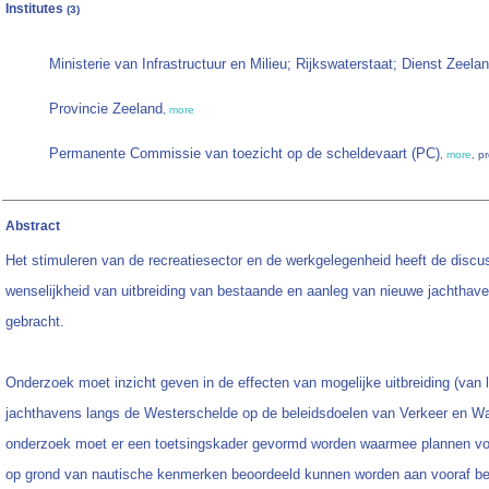
Institutes
(3)
Ministerie van Infrastructuur en Milieu; Rijkswaterstaat; Dienst Zeela
Provincie Zeeland
,
more
Permanente Commissie van toezicht op de scheldevaart (PC)
,
more
, p
Abstract
Het stimuleren van de recreatiesector en de werkgelegenheid heeft de discu
wenselijkheid van uitbreiding van bestaande en aanleg van nieuwe jachthav
gebracht.
Onderzoek moet inzicht geven in de effecten van mogelijke uitbreiding (van 
jachthavens langs de Westerschelde op de beleidsdoelen van Verkeer en Wa
onderzoek moet er een toetsingskader gevormd worden waarmee plannen vo
op grond van nautische kenmerken beoordeeld kunnen worden aan vooraf bep