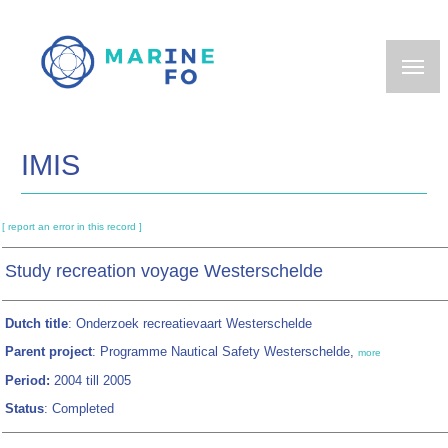
Skip
to
main
content
IMIS
[ report an error in this record ]
Study recreation voyage Westerschelde
Dutch title
: Onderzoek recreatievaart Westerschelde
Parent project
: Programme Nautical Safety Westerschelde,
more
Period:
2004 till 2005
Status
: Completed