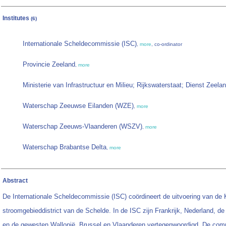
Institutes
(6)
Internationale Scheldecommissie (ISC)
,
more
, co-ordinator
Provincie Zeeland
,
more
Ministerie van Infrastructuur en Milieu; Rijkswaterstaat; Dienst Zeela
Waterschap Zeeuwse Eilanden (WZE)
,
more
Waterschap Zeeuws-Vlaanderen (WSZV)
,
more
Waterschap Brabantse Delta
,
more
Abstract
De Internationale Scheldecommissie (ISC) coördineert de uitvoering van de Ka
stroomgebieddistrict van de Schelde. In de ISC zijn Frankrijk, Nederland, de
en de gewesten Wallonië, Brussel en Vlaanderen vertegenwoordigd. De com