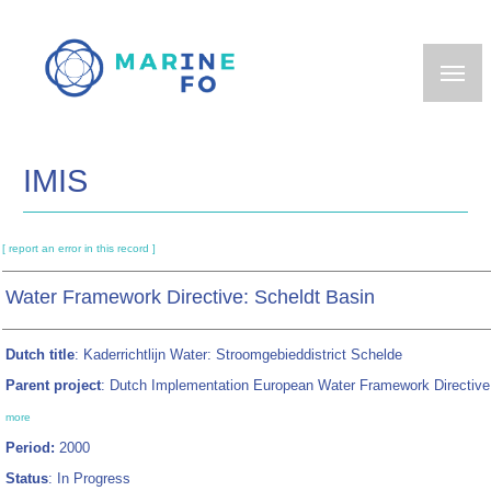
Skip
to
main
content
IMIS
[ report an error in this record ]
Water Framework Directive: Scheldt Basin
Dutch title
: Kaderrichtlijn Water: Stroomgebieddistrict Schelde
Parent project
: Dutch Implementation European Water Framework Directive
more
Period:
2000
Status
: In Progress