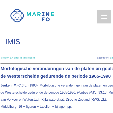
Skip
to
main
content
IMIS
[ report an error in this record ]
basket (0):
ad
Morfologische veranderingen van de platen en geul
de Westerschelde gedurende de periode 1965-1990
Jeuken, M.-C.J.L.
(1993). Morfologische veranderingen van de platen en geu
de Westerschelde gedurende de periode 1965-1990.
Notities NWL
, 93.13. Min
van Verkeer en Waterstaat, Rijkswaterstaat, Directie Zeeland (RWS, ZL):
Middelburg. 16 + figuren + tabellen + bijlagen pp.