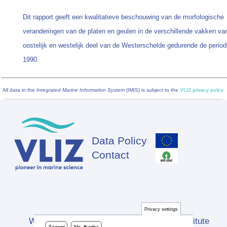
Dit rapport geeft een kwalitatieve beschouwing van de morfologische
veranderingen van de platen en geulen in de verschillende vakken va
oostelijk en westelijk deel van de Westerschelde gedurende de period
1990.
All data in the
Integrated Marine Information System
(IMIS) is subject to the
VLIZ privacy policy
Data Policy
Footer
Contact
Privacy settings
Website developed by Flanders Marine Institute