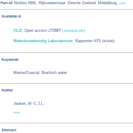
Notities NWL. Rijkswaterstaat. Directie Zeeland: Middelburg,
Part of:
more
Available in
VLIZ
:
Open access 270887
[
download pdf
]
Waterbouwkundig Laboratorium
:
Rapporten N75
[301840]
Keywords
Marine/Coastal; Brackish water
Author
Jeuken, M.-C.J.L.
,
more
Abstract