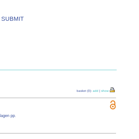
SUBMIT
basket (0):
add
|
show
lagen pp.