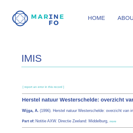
Skip
to
HOME
ABO
main
content
IMIS
[ report an error in this record ]
Herstel natuur Westerschelde: overzicht va
Wijga, A.
(1996). Herstel natuur Westerschelde: overzicht van i
Notitie AXW. Directie Zeeland: Middelburg,
Part of:
more