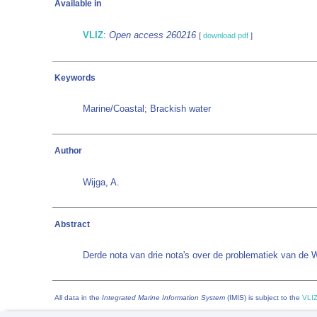
Available in
VLIZ
:
Open access 260216
[
download pdf
]
Keywords
Marine/Coastal; Brackish water
Author
Wijga, A.
Abstract
Derde nota van drie nota's over de problematiek van de W
All data in the
Integrated Marine Information System
(IMIS) is subject to the
VLIZ