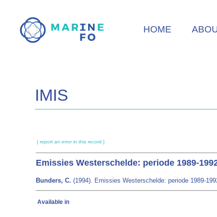
Skip
to
HOME
ABO
main
content
IMIS
[ report an error in this record ]
Emissies Westerschelde: periode 1989-199
Bunders, C.
(1994). Emissies Westerschelde: periode 1989-1992.
Available in