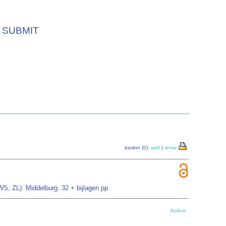
SUBMIT
basket (0):
add
|
show
S, ZL): Middelburg. 32 + bijlagen pp.
Author