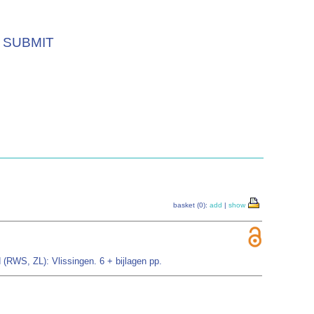
SUBMIT
basket (0):
add
|
show
 (RWS, ZL): Vlissingen. 6 + bijlagen pp.