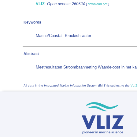
VLIZ
:
Open access 260524
[
download pdf
]
Keywords
Marine/Coastal; Brackish water
Abstract
Meetresultaten Stroombaanmeting Waarde-oost in het kad
All data in the
Integrated Marine Information System
(IMIS) is subject to the
VLIZ