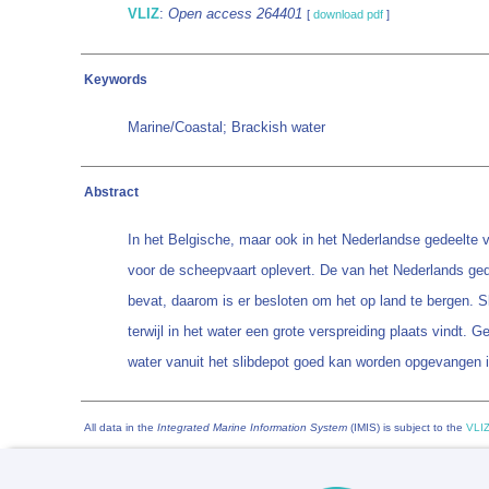
VLIZ
:
Open access 264401
[
download pdf
]
Keywords
Marine/Coastal; Brackish water
Abstract
In het Belgische, maar ook in het Nederlandse gedeelte v
voor de scheepvaart oplevert. De van het Nederlands ged
bevat, daarom is er besloten om het op land te bergen. Sli
terwijl in het water een grote verspreiding plaats vindt
water vanuit het slibdepot goed kan worden opgevangen 
All data in the
Integrated Marine Information System
(IMIS) is subject to the
VLIZ