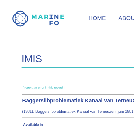
Skip
to
HOME
ABO
main
content
IMIS
[ report an error in this record ]
Baggerslibproblematiek Kanaal van Terneuz
(1981). Baggerslibproblematiek Kanaal van Terneuzen: juni 1981.
Available in