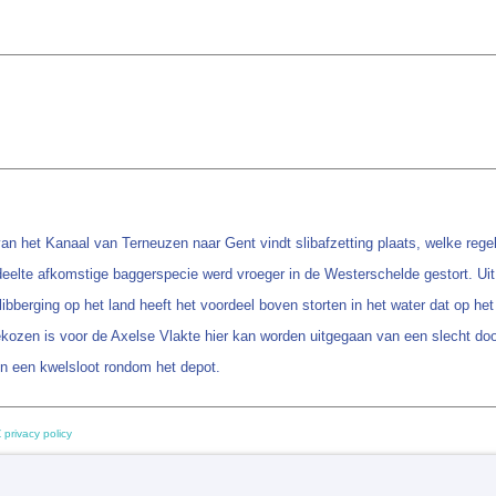
an het Kanaal van Terneuzen naar Gent vindt slibafzetting plaats, welke regel
eelte afkomstige baggerspecie werd vroeger in de Westerschelde gestort. Uit 
bberging op het land heeft het voordeel boven storten in het water dat op het l
. Gekozen is voor de Axelse Vlakte hier kan worden uitgegaan van een slecht 
in een kwelsloot rondom het depot.
 privacy policy