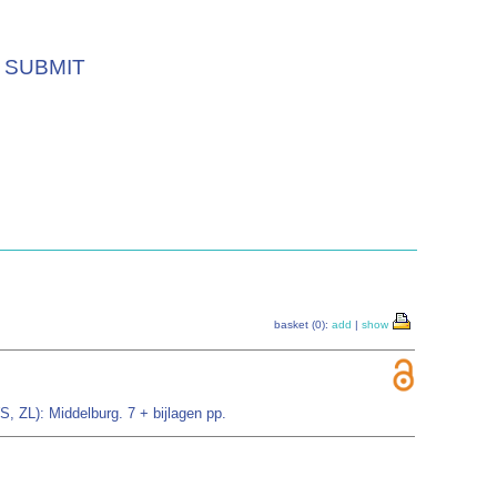
SUBMIT
basket (0):
add
|
show
, ZL): Middelburg. 7 + bijlagen pp.