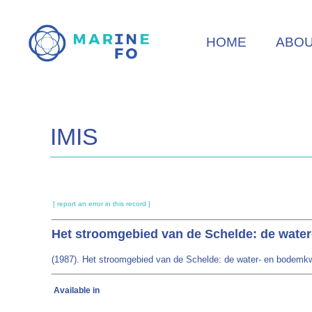
Skip
to
HOME
ABO
main
content
IMIS
[ report an error in this record ]
Het stroomgebied van de Schelde: de water
(1987). Het stroomgebied van de Schelde: de water- en bodemkwa
Available in