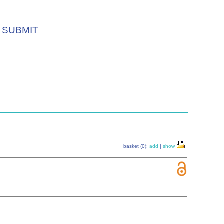
SUBMIT
basket (0):
add
|
show