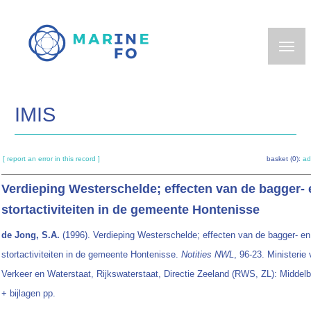
Skip
to
main
content
IMIS
[ report an error in this record ]
basket (0):
ad
Verdieping Westerschelde; effecten van de bagger- 
stortactiviteiten in de gemeente Hontenisse
de Jong, S.A.
(1996). Verdieping Westerschelde; effecten van de bagger- en
stortactiviteiten in de gemeente Hontenisse.
Notities NWL
, 96-23. Ministerie
Verkeer en Waterstaat, Rijkswaterstaat, Directie Zeeland (RWS, ZL): Middelb
+ bijlagen pp.