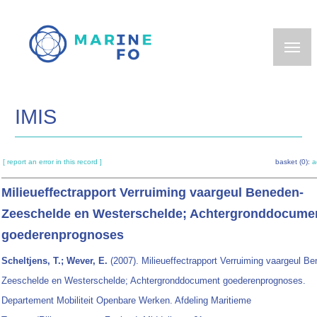
Skip
to
main
content
IMIS
[ report an error in this record ]
basket (0):
a
Milieueffectrapport Verruiming vaargeul Beneden-
Zeeschelde en Westerschelde; Achtergronddocume
goederenprognoses
Scheltjens, T.; Wever, E.
(2007). Milieueffectrapport Verruiming vaargeul B
Zeeschelde en Westerschelde; Achtergronddocument goederenprognoses.
Departement Mobiliteit Openbare Werken. Afdeling Maritieme