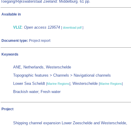
Toegang/Rijkswaterstaat Zeeland: Middelburg. 61 pp.
Available in
VLIZ
:
Open access 129574
[
download pdf
]
Document type:
Project report
Keywords
ANE, Netherlands, Westerschelde
Topographic features > Channels > Navigational channels
Lower Sea Scheldt
; Westerschelde
[
Marine Regions
]
[
Marine Regions
]
Brackish water; Fresh water
Project
Shipping channel expansion Lower Zeeschelde and Westerschelde,