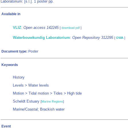
Laboratorium: [s.l.]. 1 poster pp.
Available in
VLIZ
:
Open access 142245
[
download pdf
]
Waterbouwkundig Laboratorium
:
Open Repository 312295
[
OWA
]
Document type:
Poster
Keywords
History
Levels > Water levels
Motion > Tidal motion > Tides > High tide
Scheldt Estuary
[
Marine Regions
]
Marine/Coastal; Brackish water
Event