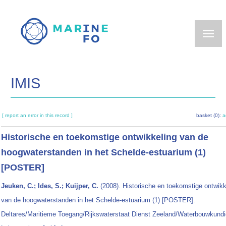
Skip
to
main
content
IMIS
[ report an error in this record ]
basket (0):
a
Historische en toekomstige ontwikkeling van de
hoogwaterstanden in het Schelde-estuarium (1)
[POSTER]
Jeuken, C.; Ides, S.; Kuijper, C.
(2008). Historische en toekomstige ontwikk
van de hoogwaterstanden in het Schelde-estuarium (1) [POSTER].
Deltares/Maritieme Toegang/Rijkswaterstaat Dienst Zeeland/Waterbouwkundi