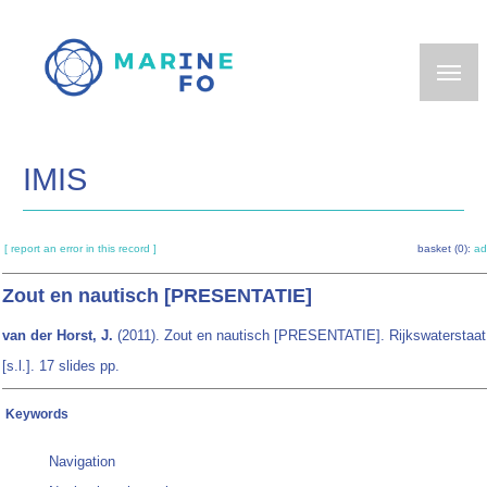
Skip
to
main
content
IMIS
[ report an error in this record ]
basket (0):
ad
Zout en nautisch [PRESENTATIE]
van der Horst, J.
(2011). Zout en nautisch [PRESENTATIE]. Rijkswaterstaat
[s.l.]. 17 slides pp.
Keywords
Navigation