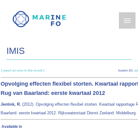
Skip
to
main
content
IMIS
[ report an error in this record ]
basket (0):
ad
Opvolging effecten flexibel storten. Kwartaal rappor
Rug van Baarland: eerste kwartaal 2012
Jentink, R.
(2012). Opvolging effecten flexibel storten. Kwartaal rapportage
Baarland: eerste kwartaal 2012. Rijkswaterstaat Dienst Zeeland: Middelburg.
Available in