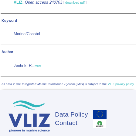
VLIZ
:
Open access 240703
[
download pdf
]
Keyword
Marine/Coastal
Author
Jentink, R.
,
more
All data in the
Integrated Marine Information System
(IMIS) is subject to the
VLIZ privacy policy
Data Policy
Footer
Contact