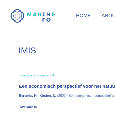
Skip
to
HOME
ABO
main
content
IMIS
[ report an error in this record ]
Een economisch perspectief voor het natuur
Berends, H.; Kirsten, U.
(2002). Een economisch perspectief voor
Available in