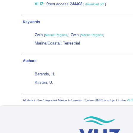
VLIZ
:
Open access 244408
[
download pdf
]
Keywords
Zwin
; Zwin
[
Marine Regions
]
[
Marine Regions
]
Marine/Coastal; Terrestrial
Authors
Berends, H.
Kirsten, U.
All data in the
Integrated Marine Information System
(IMIS) is subject to the
VLIZ