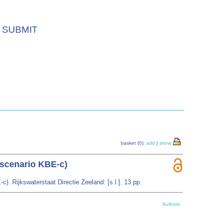
SUBMIT
basket (0):
add
|
show
(scenario KBE-c)
. Rijkswaterstaat Directie Zeeland: [s.l.]. 13 pp.
Authors