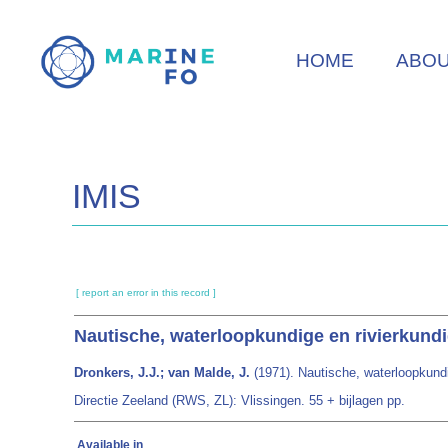
Skip
to
HOME
ABO
main
content
IMIS
[ report an error in this record ]
Nautische, waterloopkundige en rivierkund
Dronkers, J.J.; van Malde, J.
(1971). Nautische, waterloopkundi
Directie Zeeland (RWS, ZL): Vlissingen. 55 + bijlagen pp.
Available in