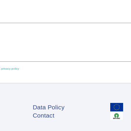
 privacy policy
Data Policy
Footer
Contact