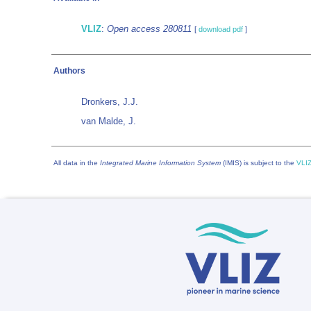
VLIZ
:
Open access 280811
[
download pdf
]
Authors
Dronkers, J.J.
van Malde, J.
All data in the
Integrated Marine Information System
(IMIS) is subject to the
VLIZ