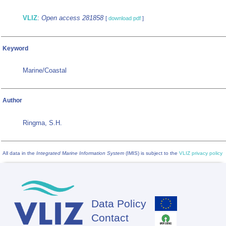
VLIZ
:
Open access 281858
[
download pdf
]
Keyword
Marine/Coastal
Author
Ringma, S.H.
All data in the
Integrated Marine Information System
(IMIS) is subject to the
VLIZ privacy policy
Data Policy
Footer
Contact