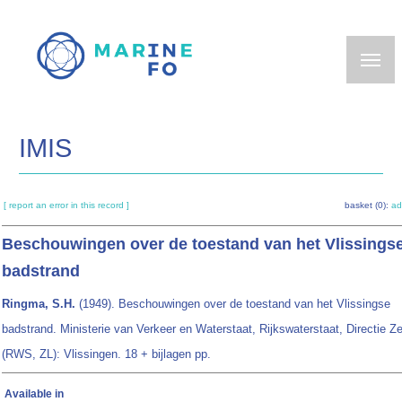
Skip
to
main
content
IMIS
[ report an error in this record ]
basket (0):
ad
Beschouwingen over de toestand van het Vlissings
badstrand
Ringma, S.H.
(1949). Beschouwingen over de toestand van het Vlissingse
badstrand. Ministerie van Verkeer en Waterstaat, Rijkswaterstaat, Directie Z
(RWS, ZL): Vlissingen. 18 + bijlagen pp.
Available in