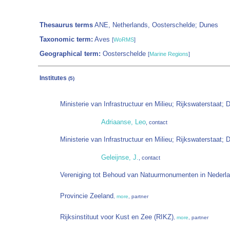
Thesaurus terms
ANE, Netherlands, Oosterschelde; Dunes
Taxonomic term:
Aves
[
WoRMS
]
Geographical term:
Oosterschelde
[
Marine Regions
]
Institutes
(5)
Ministerie van Infrastructuur en Milieu; Rijkswaterstaat;
Adriaanse, Leo
, contact
Ministerie van Infrastructuur en Milieu; Rijkswaterstaat; 
Geleijnse, J.
, contact
Vereniging tot Behoud van Natuurmonumenten in Nederl
Provincie Zeeland
,
more
, partner
Rijksinstituut voor Kust en Zee (RIKZ)
,
more
, partner