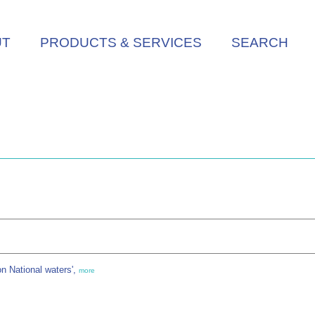
UT
PRODUCTS & SERVICES
SEARCH
on National waters',
more