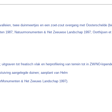
valleien, twee duinmeertjes en een zoet-zout overgang met Oosterschelde (bi
nten 1987; Natuurmonumenten & Het Zeeuwse Landschap 1997; Oorthijsen et a
itgraven tot freatisch vlak en herprofilering van terrein tot in ZW/NO-lopend
tuiving aangelegde duinen; aanplant van Helm
tuurMonumenten & Het Zeeuws Landschap 1997).