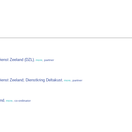
 Dienst Zeeland (DZL)
,
more
, partner
Dienst Zeeland; Dienstkring Deltakust
,
more
, partner
and
,
more
, co-ordinator