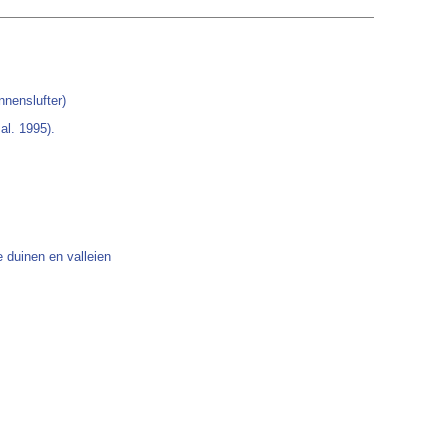
nnenslufter)
l. 1995).
e duinen en valleien