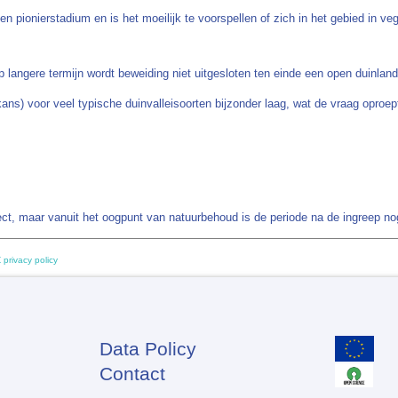
 pionierstadium en is het moeilijk te voorspellen of zich in het gebied in ve
p langere termijn wordt beweiding niet uitgesloten ten einde een open duinl
kans) voor veel typische duinvalleisoorten bijzonder laag, wat de vraag oproep
ject, maar vanuit het oogpunt van natuurbehoud is de periode na de ingreep n
 privacy policy
Data Policy
Footer
Contact