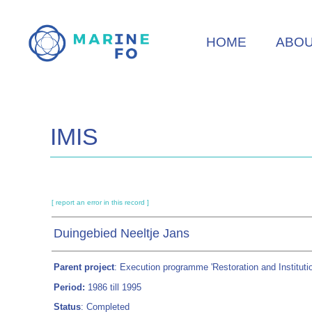
Skip
to
HOME
ABO
main
content
IMIS
[ report an error in this record ]
Duingebied Neeltje Jans
Parent project
: Execution programme 'Restoration and Instituti
Period:
1986 till 1995
Status
: Completed