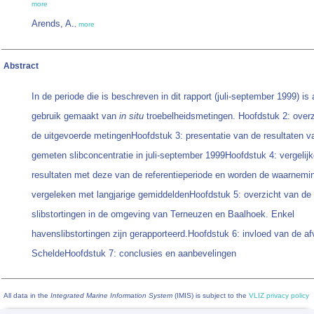
more
Arends, A.
,
more
Abstract
In de periode die is beschreven in dit rapport (juli-september 1999) is 
gebruik gemaakt van
in situ
troebelheidsmetingen. Hoofdstuk 2: over
de uitgevoerde metingenHoofdstuk 3: presentatie van de resultaten v
gemeten slibconcentratie in juli-september 1999Hoofdstuk 4: vergelij
resultaten met deze van de referentieperiode en worden de waarnemi
vergeleken met langjarige gemiddeldenHoofdstuk 5: overzicht van de
slibstortingen in de omgeving van Terneuzen en Baalhoek. Enkel
havenslibstortingen zijn gerapporteerd.Hoofdstuk 6: invloed van de a
ScheldeHoofdstuk 7: conclusies en aanbevelingen
All data in the
Integrated Marine Information System
(IMIS) is subject to the
VLIZ privacy policy