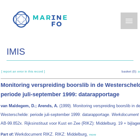
Skip
to
main
content
IMIS
[ report an error in this record ]
basket (0):
a
Monitoring verspreiding boorslib in de Westerschel
periode juli-september 1999: datarapportage
van Maldegem, D.; Arends, A.
(1999). Monitoring verspreiding boorslib in d
Westerschelde: periode juli-september 1999: datarapportage.
Werkdocument
AB-99.852x. Rijksinstituut voor Kust en Zee (RIKZ): Middelburg. 19 + bijlage
Werkdocument RIKZ. RIKZ: Middelburg,
Part of:
more