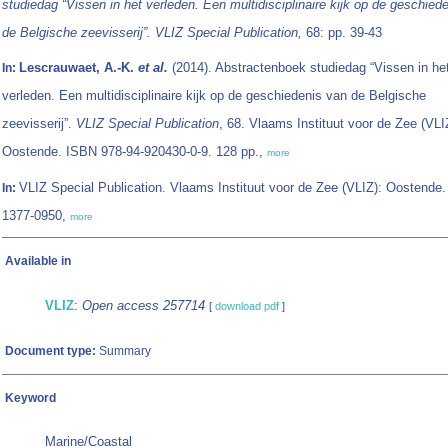
studiedag “Vissen in het verleden. Een multidisciplinaire kijk op de geschied
de Belgische zeevisserij”. VLIZ Special Publication,
68: pp. 39-43
Lescrauwaet, A.-K.
et al.
(2014). Abstractenboek studiedag “Vissen in he
In:
verleden. Een multidisciplinaire kijk op de geschiedenis van de Belgische
zeevisserij”.
VLIZ Special Publication
, 68. Vlaams Instituut voor de Zee (VLI
Oostende. ISBN 978-94-920430-0-9. 128 pp.,
more
VLIZ Special Publication. Vlaams Instituut voor de Zee (VLIZ): Oostende
In:
1377-0950,
more
Available in
VLIZ
:
Open access 257714
[
download pdf
]
Document type:
Summary
Keyword
Marine/Coastal