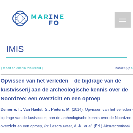
Skip
to
main
content
IMIS
[ report an error in this record ]
basket (0):
a
Opvissen van het verleden – de bijdrage van de
kustvisserij aan de archeologische kennis over de
Noordzee: een overzicht en een oproep
Demerre, I.; Van Haelst, S.; Pieters, M.
(2014). Opvissen van het verleden 
bijdrage van de kustvisserij aan de archeologische kennis over de Noordzee:
overzicht en een oproep,
in
: Lescrauwaet, A.-K.
et al.
(Ed.)
Abstractenboek