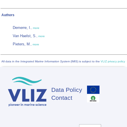
Authors
Demerre, I.
,
more
Van Haelst, S.
,
more
Pieters, M.
,
more
All data in the
Integrated Marine Information System
(IMIS) is subject to the
VLIZ privacy policy
Data Policy
Footer
Contact