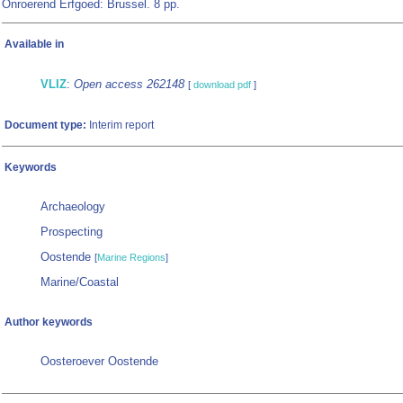
Onroerend Erfgoed: Brussel. 8 pp.
Available in
VLIZ
:
Open access 262148
[
download pdf
]
Document type:
Interim report
Keywords
Archaeology
Prospecting
Oostende
[
Marine Regions
]
Marine/Coastal
Author keywords
Oosteroever Oostende