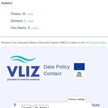
Authors
Pieters, M.
,
more
Demerre, I.
,
more
Van Haelst, S.
,
more
All data in the
Integrated Marine Information System
(IMIS) is subject to the
VLIZ privacy policy
Data Policy
Footer
Contact
Privacy settings
Website developed by Flanders Marine Institute
Accept
No, thanks