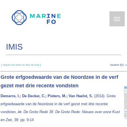
Skip
to
main
content
IMIS
[ report an error in this record ]
basket (0):
a
Grote erfgoedwaarde van de Noordzee in de verf
gezet met drie recente vondsten
Demerre, I.; De Decker, C.; Pieters, M.; Van Haelst, S.
(2014). Grote
erfgoedwaarde van de Noordzee in de verf gezet met drie recente
vondsten,
in
:
De Grote Rede 39. De Grote Rede: Nieuws over onze Kust
en Zee,
39: pp. 9-14