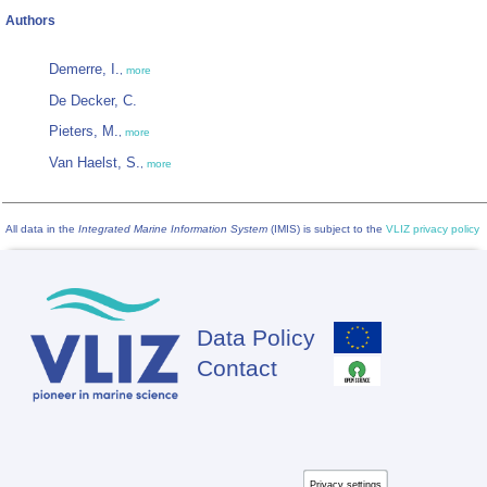
Authors
Demerre, I.
,
more
De Decker, C.
Pieters, M.
,
more
Van Haelst, S.
,
more
All data in the
Integrated Marine Information System
(IMIS) is subject to the
VLIZ privacy policy
Data Policy
Footer
Contact
Privacy settings