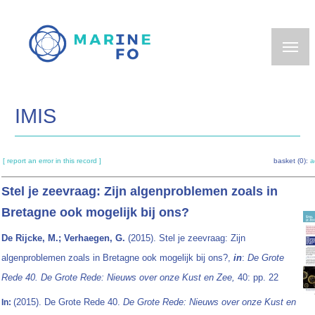
Skip
to
main
content
IMIS
[ report an error in this record ]
basket (0):
a
Stel je zeevraag: Zijn algenproblemen zoals in
Bretagne ook mogelijk bij ons?
De Rijcke, M.; Verhaegen, G.
(2015). Stel je zeevraag: Zijn
algenproblemen zoals in Bretagne ook mogelijk bij ons?,
in
:
De Grote
Rede 40. De Grote Rede: Nieuws over onze Kust en Zee,
40: pp. 22
(2015). De Grote Rede 40.
De Grote Rede: Nieuws over onze Kust en
In: