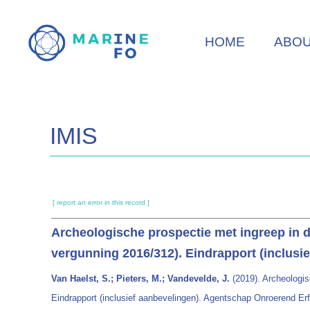
Skip
to
HOME
ABO
main
content
IMIS
[ report an error in this record ]
Archeologische prospectie met ingreep in 
vergunning 2016/312). Eindrapport (inclusie
Van Haelst, S.; Pieters, M.; Vandevelde, J.
(2019). Archeologi
Eindrapport (inclusief aanbevelingen). Agentschap Onroerend Erf