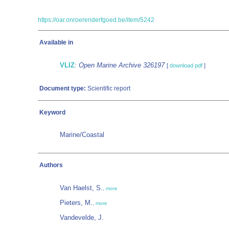
https://oar.onroerenderfgoed.be/item/5242
Available in
VLIZ
:
Open Marine Archive 326197
[
download pdf
]
Document type:
Scientific report
Keyword
Marine/Coastal
Authors
Van Haelst, S.
,
more
Pieters, M.
,
more
Vandevelde, J.