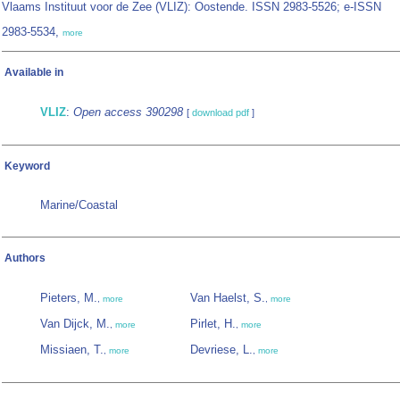
Vlaams Instituut voor de Zee (VLIZ): Oostende. ISSN 2983-5526; e-ISSN
2983-5534,
more
Available in
VLIZ
:
Open access 390298
[
download pdf
]
Keyword
Marine/Coastal
Authors
Pieters, M.
Van Haelst, S.
,
more
,
more
Van Dijck, M.
Pirlet, H.
,
more
,
more
Missiaen, T.
Devriese, L.
,
more
,
more