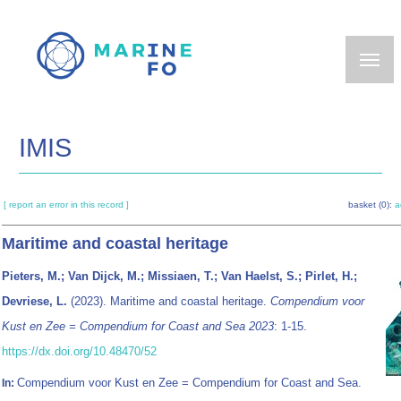
Skip
to
main
content
IMIS
[ report an error in this record ]
basket (0):
a
Maritime and coastal heritage
Pieters, M.; Van Dijck, M.; Missiaen, T.; Van Haelst, S.; Pirlet, H.;
Devriese, L.
(2023). Maritime and coastal heritage.
Compendium voor
Kust en Zee = Compendium for Coast and Sea 2023
: 1-15.
https://dx.doi.org/10.48470/52
Compendium voor Kust en Zee = Compendium for Coast and Sea.
In: