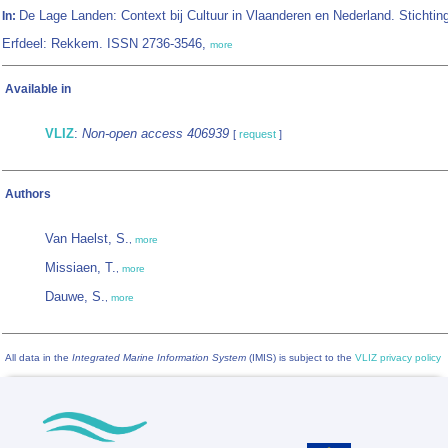
De Lage Landen: Context bij Cultuur in Vlaanderen en Nederland. Stichti
In:
Erfdeel: Rekkem. ISSN 2736-3546,
more
Available in
VLIZ
:
Non-open access 406939
[
request
]
Authors
Van Haelst, S.
,
more
Missiaen, T.
,
more
Dauwe, S.
,
more
All data in the
Integrated Marine Information System
(IMIS) is subject to the
VLIZ privacy policy