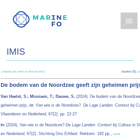
Skip
to
main
content
IMIS
[ report an error in this record ]
basket (0):
a
De bodem van de Noordzee geeft zijn geheimen prij
Van Haelst, S.; Missiaen, T.; Dauwe, S.
(2024). De bodem van de Noordzee 
geheimen prijs,
in
:
Van wie is de Noordzee?. De Lage Landen: Context bij Cul
Vlaanderen en Nederland,
67(2): pp. 22-27
(2024). Van wie is de Noordzee?
De Lage Landen: Context bij Cultuur in 
In:
en Nederland
, 67(2). Stichting Ons Erfdeel: Rekkem. 192 pp.,
more