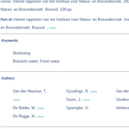
versie.
Interne rapporten van het Instituut voor Natuur- en Bosonderzoek
, 20
Natuur- en Bosonderzoek: Brussel. 128 pp.
Interne rapporten van het Instituut voor Natuur- en Bosonderzoek. Ins
Part of:
en Bosonderzoek: Brussel. ,
more
Keywords
Monitoring
Brackish water; Fresh water
Authors
Van den Neucker, T.
Gyselings, R.
Van den
,
,
more
Soors, J.
Vandevo
more
,
more
De Belder, W.
Spanoghe, G.
Verbess
,
more
De Regge, N.
,
more