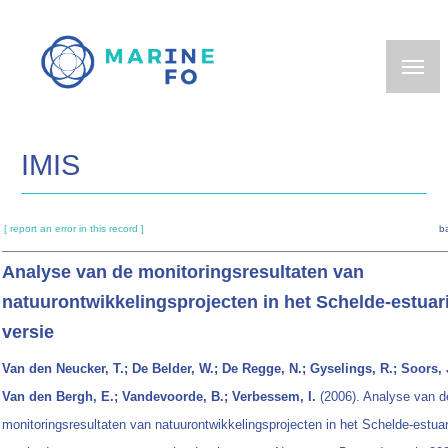
Skip
to
main
content
IMIS
[ report an error in this record ]
b
Analyse van de monitoringsresultaten van
natuurontwikkelingsprojecten in het Schelde-estua
versie
Van den Neucker, T.; De Belder, W.; De Regge, N.; Gyselings, R.; Soors,
Van den Bergh, E.; Vandevoorde, B.; Verbessem, I.
(2006). Analyse van d
monitoringsresultaten van natuurontwikkelingsprojecten in het Schelde-estua