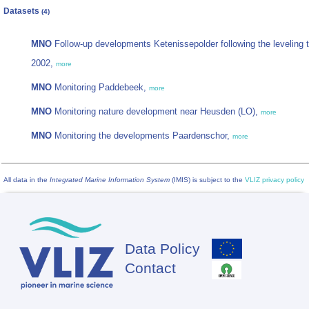
Datasets
(4)
MNO
Follow-up developments Ketenissepolder following the leveling to 
2002,
more
MNO
Monitoring Paddebeek,
more
MNO
Monitoring nature development near Heusden (LO),
more
MNO
Monitoring the developments Paardenschor,
more
All data in the
Integrated Marine Information System
(IMIS) is subject to the
VLIZ privacy policy
Data Policy
Footer
Contact