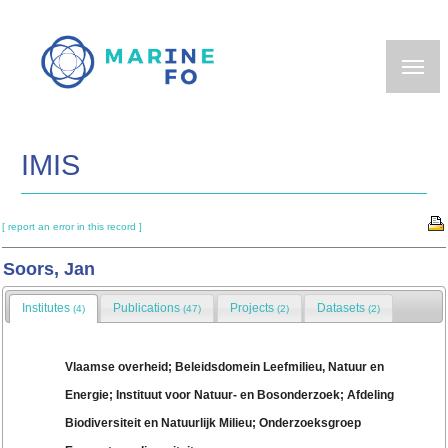
Skip
to
main
content
IMIS
[ report an error in this record ]
Soors, Jan
Institutes
Publications
Projects
Datasets
(4)
(47)
(2)
(2)
Vlaamse overheid; Beleidsdomein Leefmilieu, Natuur en
Energie; Instituut voor Natuur- en Bosonderzoek; Afdeling
Biodiversiteit en Natuurlijk Milieu; Onderzoeksgroep