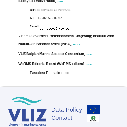
Ecosysteemdiversiteit
,
more
Direct contact at institute:
Tel.:
+32-(0)2-525 02 97
E-mail:
Vlaamse overheid; Beleidsdomein Omgeving; Instituut voor
Natuur- en Bosonderzoek (INBO)
,
more
VLIZ Belgian Marine Species Consortium
,
more
WoRMS Editorial Board (WoRMS editors)
,
more
Function:
Thematic editor
Data Policy
Footer
Contact