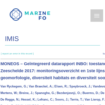
Skip
to
main
content
IMIS
[ report an error in this record ]
b
MONEOS – Geïntegreerd datarapport INBO: toestan
Zeeschelde 2017: monitoringsoverzicht en 1ste lijn
geomorfologie, diversiteit habitats en diversiteit so
Van Ryckegem, G.; Van Braeckel, A.; Elsen, R.; Speybroeck, J.; Vandevo
Mertens, W.; Breine, J.; Spanoghe, G.; Bezdenjesnji, O.; Buerms, D.; De 
De Regge, N.; Hessel, K.; Lefranc, C.; Soors, J.; Terrie, T.; Van Lierop, F