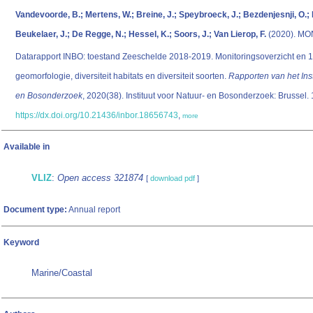
Vandevoorde, B.; Mertens, W.; Breine, J.; Speybroeck, J.; Bezdenjesnji, O.;
Beukelaer, J.; De Regge, N.; Hessel, K.; Soors, J.; Van Lierop, F.
(2020). M
Datarapport INBO: toestand Zeeschelde 2018-2019. Monitoringsoverzicht en 1
geomorfologie, diversiteit habitats en diversiteit soorten.
Rapporten van het Inst
en Bosonderzoek
, 2020(38). Instituut voor Natuur- en Bosonderzoek: Brussel.
https://dx.doi.org/10.21436/inbor.18656743
,
more
Available in
VLIZ
:
Open access 321874
[
download pdf
]
Document type:
Annual report
Keyword
Marine/Coastal