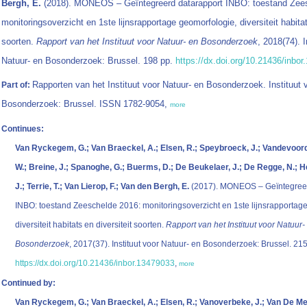
Bergh, E.
(2018). MONEOS – Geïntegreerd datarapport INBO: toestand Zee
monitoringsoverzicht en 1ste lijnsrapportage geomorfologie, diversiteit habitat
soorten.
Rapport van het Instituut voor Natuur- en Bosonderzoek
, 2018(74). I
Natuur- en Bosonderzoek: Brussel. 198 pp.
https://dx.doi.org/10.21436/inbo
Rapporten van het Instituut voor Natuur- en Bosonderzoek. Instituut 
Part of:
Bosonderzoek: Brussel. ISSN 1782-9054,
more
Continues:
Van Ryckegem, G.; Van Braeckel, A.; Elsen, R.; Speybroeck, J.; Vandevoord
W.; Breine, J.; Spanoghe, G.; Buerms, D.; De Beukelaer, J.; De Regge, N.; H
J.; Terrie, T.; Van Lierop, F.; Van den Bergh, E.
(2017). MONEOS – Geïntegreer
INBO: toestand Zeeschelde 2016: monitoringsoverzicht en 1ste lijnsrapportag
diversiteit habitats en diversiteit soorten.
Rapport van het Instituut voor Natuur-
Bosonderzoek
, 2017(37). Instituut voor Natuur- en Bosonderzoek: Brussel. 215
https://dx.doi.org/10.21436/inbor.13479033
,
more
Continued by:
Van Ryckegem, G.; Van Braeckel, A.; Elsen, R.; Vanoverbeke, J.; Van De Meu