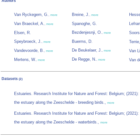
Authors
Van Ryckegem, G.
Breine, J.
Hesse
,
more
,
more
Van Braeckel, A.
Spanoghe, G.
Lefran
,
more
Bezdenjesnji, O.
Elsen, R.
Soors
,
more
Speybroeck, J.
Buerms, D.
Terrie
,
more
De Beukelaer, J.
Vandevoorde, B.
Van Li
,
more
,
more
De Regge, N.
Mertens, W.
Van d
,
more
,
more
Datasets
(2)
Estuaries. Research Institute for Nature and Forest: Belgium; (2021)
the estuary along the Zeeschelde - breeding birds.,
more
Estuaries. Research Institute for Nature and Forest: Belgium; (2021)
the estuary along the Zeeschelde - waterbirds.,
more