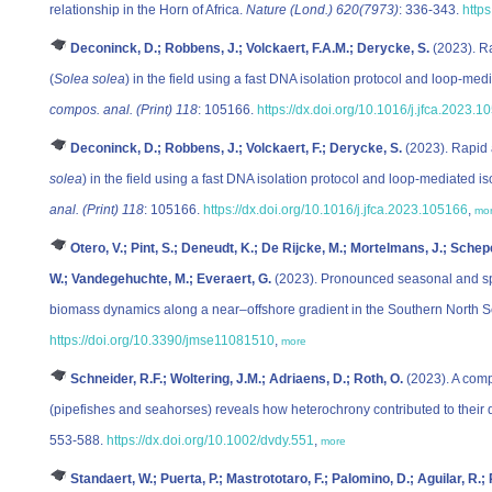
relationship in the Horn of Africa.
Nature (Lond.) 620(7973)
: 336-343.
http
Deconinck, D.; Robbens, J.; Volckaert, F.A.M.; Derycke, S.
(2023). Ra
(
Solea solea
) in the field using a fast DNA isolation protocol and loop-me
compos. anal. (Print) 118
: 105166.
https://dx.doi.org/10.1016/j.jfca.2023.
Deconinck, D.; Robbens, J.; Volckaert, F.; Derycke, S.
(2023). Rapid 
solea
) in the field using a fast DNA isolation protocol and loop-mediated 
anal. (Print) 118
: 105166.
https://dx.doi.org/10.1016/j.jfca.2023.105166
,
mo
Otero, V.; Pint, S.; Deneudt, K.; De Rijcke, M.; Mortelmans, J.; Sche
W.; Vandegehuchte, M.; Everaert, G.
(2023). Pronounced seasonal and spat
biomass dynamics along a near–offshore gradient in the Southern North 
https://doi.org/10.3390/jmse11081510
,
more
Schneider, R.F.; Woltering, J.M.; Adriaens, D.; Roth, O.
(2023). A comp
(pipefishes and seahorses) reveals how heterochrony contributed to their d
553-588.
https://dx.doi.org/10.1002/dvdy.551
,
more
Standaert, W.; Puerta, P.; Mastrototaro, F.; Palomino, D.; Aguilar, R