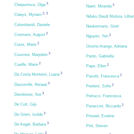
3
Chepurnova, Olga
3
Naert, Miranda
2
,
3
Claeys, Myriam
Nduku Daudi Mutisia, Lillia
Colombaroli, Daniele
Neukermans, Griet
2
Coomans, August
2
Nguyen, Yen
2
Cours, Marie
Osorno Arango, Adriana
3
Couvreur, Marjolein
Panto, Gabriella
2
Cueille, Marie
2
Pape, Ellen
3
Da Costa Monteiro, Luana
2
Pasotti, Francesca
3
Dasseville, Renaat
2
Peeters, Sofie
3
Daveloose, Ilse
Petrucci, Francesca
De Cort, Gijs
2
Pieraccini, Riccardo
3
De Grem, Isolde
Pinseel, Eveline
3
De Kegel, Barbara
Pint, Steven
3