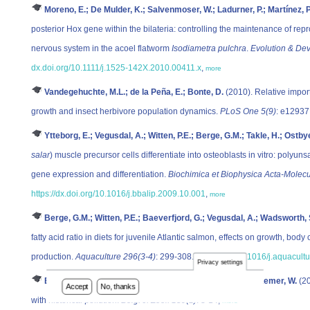
Moreno, E.; De Mulder, K.; Salvenmoser, W.; Ladurner, P.; Martínez, P
posterior Hox gene within the bilateria: controlling the maintenance of rep
nervous system in the acoel flatworm
Isodiametra pulchra
.
Evolution & De
dx.doi.org/10.1111/j.1525-142X.2010.00411.x
,
more
Vandegehuchte, M.L.; de la Peña, E.; Bonte, D.
(2010). Relative import
growth and insect herbivore population dynamics.
PLoS One 5(9)
: e12937
Ytteborg, E.; Vegusdal, A.; Witten, P.E.; Berge, G.M.; Takle, H.; Ostbye
salar
) muscle precursor cells differentiate into osteoblasts in vitro: polyun
gene expression and differentiation.
Biochimica et Biophysica Acta-Molecul
https://dx.doi.org/10.1016/j.bbalip.2009.10.001
,
more
Berge, G.M.; Witten, P.E.; Baeverfjord, G.; Vegusdal, A.; Wadsworth, 
fatty acid ratio in diets for juvenile Atlantic salmon, effects on growth, 
production.
Aquaculture 296(3-4)
: 299-308.
dx.doi.org/10.1016/j.aquacult
Privacy settings
Bert, W.; Manhout, J.; Van Colen, C.; Borgonie, G.; Decraemer, W.
(20
Accept
No, thanks
with historical pollution.
Belg. J. Zool. 139(1)
: 3-14,
more