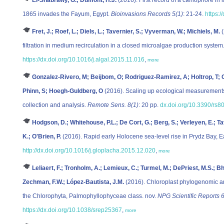
1865 invades the Fayum, Egypt.
Bioinvasions Records 5(1)
: 21-24.
https:/
Fret, J.; Roef, L.; Diels, L.; Tavernier, S.; Vyverman, W.; Michiels, M.
(
filtration in medium recirculation in a closed microalgae production system
https://dx.doi.org/10.1016/j.algal.2015.11.016
,
more
Gonzalez-Rivero, M; Beijbom, O; Rodriguez-Ramirez, A; Holtrop, T;
Phinn, S; Hoegh-Guldberg, O
(2016). Scaling up ecological measurements 
collection and analysis.
Remote Sens. 8(1)
: 20 pp.
dx.doi.org/10.3390/rs
Hodgson, D.; Whitehouse, P.L.; De Cort, G.; Berg, S.; Verleyen, E.; Ta
K.; O'Brien, P.
(2016). Rapid early Holocene sea-level rise in Prydz Bay, Ea
http://dx.doi.org/10.1016/j.gloplacha.2015.12.020
,
more
Leliaert, F.; Tronholm, A.; Lemieux, C.; Turmel, M.; DePriest, M.S.; Bh
Zechman, F.W.; López-Bautista, J.M.
(2016). Chloroplast phylogenomic an
the Chlorophyta, Palmophyllophyceae class. nov.
NPG Scientific Reports 
https://dx.doi.org/10.1038/srep25367
,
more