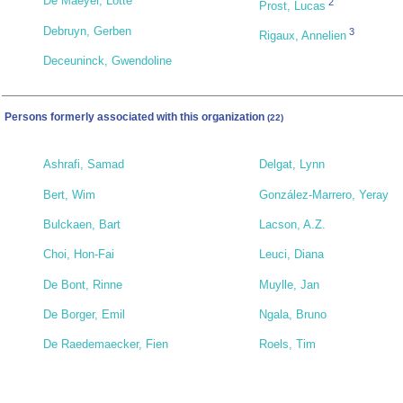
De Maeyer, Lotte
2
Prost, Lucas
Debruyn, Gerben
3
Rigaux, Annelien
Deceuninck, Gwendoline
Persons formerly associated with this organization
(22)
Ashrafi, Samad
Delgat, Lynn
Bert, Wim
González-Marrero, Yeray
Bulckaen, Bart
Lacson, A.Z.
Choi, Hon-Fai
Leuci, Diana
De Bont, Rinne
Muylle, Jan
De Borger, Emil
Ngala, Bruno
De Raedemaecker, Fien
Roels, Tim