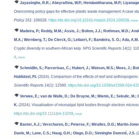
Jayasinghe, R.R.; Abeyrathna, W.P.; Hendawitharana, M.P.; Liyanage,
Overcoming policy gaps for effective plastic waste management: A case stu
Policy 161
: 106028.
https://dx.doi.org/10.1016/j.marpol.2024.106028
,
more
Madeira, P.; Reddy, M.M.; Assis, J.; Bolton, J.J.; Rothman, M.D.; And
M.A.; Wernberg, T.; De Clerck, O.; Leliaert, F.; Bandeira, S. O.; Ada, A.M
Cryptic diversity in southern African kelp.
NPG Scientific Reports 14(1)
: 11
4
,
more
Schmidlin, S.; Parcerisas, C.; Hubert, J.; Watson, M.S.; Mees, J.; Bo
Hablützel, P.I.
(2024). Comparison of the effects of reef and anthropogenic
Scientific Reports 14(1)
: 12580.
https://dx.doi.org/10.1038/s41598-024-63
Verwee, E.; van de Walle, D.; De Bruyne, M.; Mienis, E.; Sekulic, M.; 
K.
(2024). Visualisation of microalgal lipid bodies through electron micros
https://dx.doi.org/10.1111/jmi.13259
,
more
Baxter, A.J.; Verschuren, D.; Peterse, F.; Miralles, D.G.; Martin-Jones
Daele, M.; Lane, C.S.; Haug, G.H.; Olago, D.O.; Sinninghe Damsté, J.S.
(