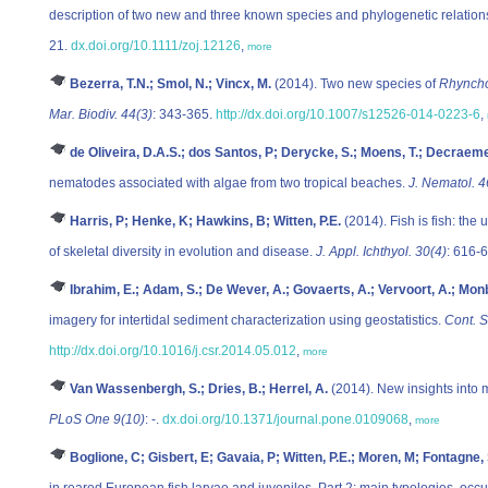
description of two new and three known species and phylogenetic relations
21.
dx.doi.org/10.1111/zoj.12126
,
more
Bezerra, T.N.; Smol, N.; Vincx, M.
(2014). Two new species of
Rhynch
Mar. Biodiv. 44(3)
: 343-365.
http://dx.doi.org/10.1007/s12526-014-0223-6
,
de Oliveira, D.A.S.; dos Santos, P; Derycke, S.; Moens, T.; Decraeme
nematodes associated with algae from two tropical beaches.
J. Nematol. 4
Harris, P; Henke, K; Hawkins, B; Witten, P.E.
(2014). Fish is fish: the
of skeletal diversity in evolution and disease.
J. Appl. Ichthyol. 30(4)
: 616-
Ibrahim, E.; Adam, S.; De Wever, A.; Govaerts, A.; Vervoort, A.; Monb
imagery for intertidal sediment characterization using geostatistics.
Cont. S
http://dx.doi.org/10.1016/j.csr.2014.05.012
,
more
Van Wassenbergh, S.; Dries, B.; Herrel, A.
(2014). New insights into m
PLoS One 9(10)
: -.
dx.doi.org/10.1371/journal.pone.0109068
,
more
Boglione, C; Gisbert, E; Gavaia, P; Witten, P.E.; Moren, M; Fontagn
in reared European fish larvae and juveniles. Part 2: main typologies, occ