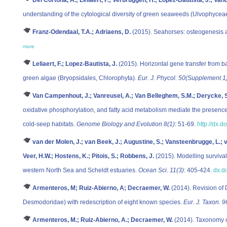
understanding of the cytological diversity of green seaweeds (Ulvophycea
Franz-Odendaal, T.A.; Adriaens, D.
(2015). Seahorses: osteogenesis a
more
Leliaert, F.; Lopez-Bautista, J.
(2015). Horizontal gene transfer from b
green algae (Bryopsidales, Chlorophyta).
Eur. J. Phycol. 50(Supplement 1
Van Campenhout, J.; Vanreusel, A.; Van Belleghem, S.M.; Derycke, 
oxidative phosphorylation, and fatty acid metabolism mediate the presence of
cold-seep habitats.
Genome Biology and Evolution 8(1)
: 51-69.
http://dx.
van der Molen, J.; van Beek, J.; Augustine, S.; Vansteenbrugge, L.; 
Veer, H.W.; Hostens, K.; Pitois, S.; Robbens, J.
(2015). Modelling survival
western North Sea and Scheldt estuaries.
Ocean Sci. 11(3)
: 405-424.
dx.d
Armenteros, M; Ruiz-Abierno, A; Decraemer, W.
(2014). Revision of
Desmodoridae) with redescription of eight known species.
Eur. J. Taxon. 9
Armenteros, M.; Ruiz-Abierno, A.; Decraemer, W.
(2014). Taxonomy 