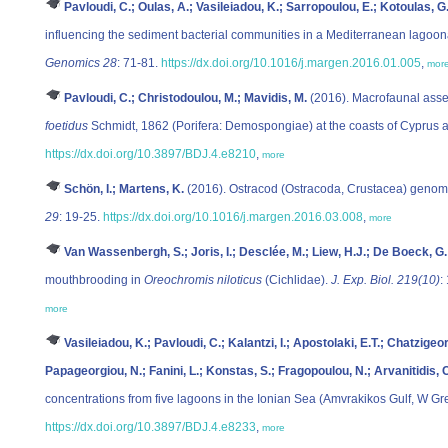
Pavloudi, C.; Oulas, A.; Vasileiadou, K.; Sarropoulou, E.; Kotoulas, G.
influencing the sediment bacterial communities in a Mediterranean lagoon
Genomics 28
: 71-81.
https://dx.doi.org/10.1016/j.margen.2016.01.005
,
mor
Pavloudi, C.; Christodoulou, M.; Mavidis, M.
(2016). Macrofaunal ass
foetidus
Schmidt, 1862 (Porifera: Demospongiae) at the coasts of Cyprus
https://dx.doi.org/10.3897/BDJ.4.e8210
,
more
Schön, I.; Martens, K.
(2016). Ostracod (Ostracoda, Crustacea) genom
29
: 19-25.
https://dx.doi.org/10.1016/j.margen.2016.03.008
,
more
Van Wassenbergh, S.; Joris, I.; Desclée, M.; Liew, H.J.; De Boeck, G.;
mouthbrooding in
Oreochromis niloticus
(Cichlidae).
J. Exp. Biol. 219(10)
:
more
Vasileiadou, K.; Pavloudi, C.; Kalantzi, I.; Apostolaki, E.T.; Chatzigeor
Papageorgiou, N.; Fanini, L.; Konstas, S.; Fragopoulou, N.; Arvanitidis, 
concentrations from five lagoons in the Ionian Sea (Amvrakikos Gulf, W Gr
https://dx.doi.org/10.3897/BDJ.4.e8233
,
more