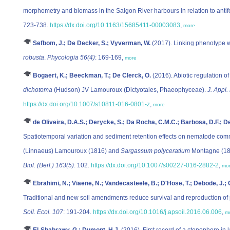
morphometry and biomass in the Saigon River harbours in relation to anti
723-738.
https://dx.doi.org/10.1163/15685411-00003083
,
more
Sefbom, J.; De Decker, S.; Vyverman, W.
(2017). Linking phenotype w
robusta
.
Phycologia 56(4)
: 169-169,
more
Bogaert, K.; Beeckman, T.; De Clerck, O.
(2016). Abiotic regulation of
dichotoma
(Hudson) JV Lamouroux (Dictyotales, Phaeophyceae).
J. Appl.
https://dx.doi.org/10.1007/s10811-016-0801-z
,
more
de Oliveira, D.A.S.; Derycke, S.; Da Rocha, C.M.C.; Barbosa, D.F.; 
Spatiotemporal variation and sediment retention effects on nematode com
(Linnaeus) Lamouroux (1816) and
Sargassum polyceratium
Montagne (183
Biol. (Berl.) 163(5)
: 102.
https://dx.doi.org/10.1007/s00227-016-2882-2
,
mo
Ebrahimi, N.; Viaene, N.; Vandecasteele, B.; D'Hose, T.; Debode, J.; 
Traditional and new soil amendments reduce survival and reproduction of 
Soil. Ecol. 107
: 191-204.
https://dx.doi.org/10.1016/j.apsoil.2016.06.006
,
m
El-Shabrawy, G.; Dumont, H.J.
(2016). First record of a ctenophore in 