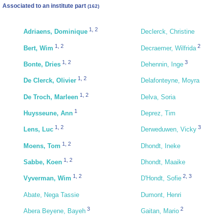
Associated to an institute part
(162)
1
,
2
Adriaens, Dominique
Declerck, Christine
1
,
2
2
Bert, Wim
Decraemer, Wilfrida
1
,
2
3
Bonte, Dries
Dehennin, Inge
1
,
2
De Clerck, Olivier
Delafonteyne, Moyra
1
,
2
De Troch, Marleen
Delva, Soria
1
Huysseune, Ann
Deprez, Tim
1
,
2
3
Lens, Luc
Derweduwen, Vicky
1
,
2
Moens, Tom
Dhondt, Ineke
1
,
2
Sabbe, Koen
Dhondt, Maaike
1
,
2
2
,
3
Vyverman, Wim
D'Hondt, Sofie
Abate, Nega Tassie
Dumont, Henri
3
2
Abera Beyene, Bayeh
Gaitan, Mario