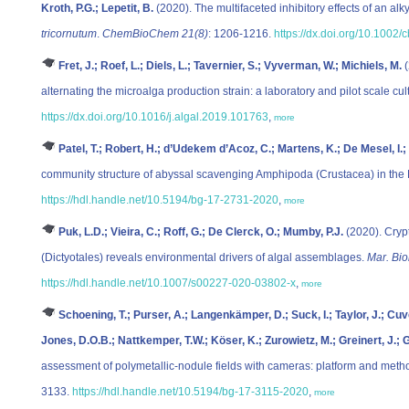
Kroth, P.G.; Lepetit, B.
(2020). The multifaceted inhibitory effects of an al
tricornutum
.
ChemBioChem 21(8)
: 1206-1216.
https://dx.doi.org/10.1002
Fret, J.; Roef, L.; Diels, L.; Tavernier, S.; Vyverman, W.; Michiels, M.
(
alternating the microalga production strain: a laboratory and pilot scale cult
https://dx.doi.org/10.1016/j.algal.2019.101763
,
more
Patel, T.; Robert, H.; d’Udekem d’Acoz, C.; Martens, K.; De Mesel, I.; 
community structure of abyssal scavenging Amphipoda (Crustacea) in the 
https://hdl.handle.net/10.5194/bg-17-2731-2020
,
more
Puk, L.D.; Vieira, C.; Roff, G.; De Clerck, O.; Mumby, P.J.
(2020). Crypt
(Dictyotales) reveals environmental drivers of algal assemblages.
Mar. Bio
https://hdl.handle.net/10.1007/s00227-020-03802-x
,
more
Schoening, T.; Purser, A.; Langenkämper, D.; Suck, I.; Taylor, J.; Cuve
Jones, D.O.B.; Nattkemper, T.W.; Köser, K.; Zurowietz, M.; Greinert, J.;
assessment of polymetallic-nodule fields with cameras: platform and met
3133.
https://hdl.handle.net/10.5194/bg-17-3115-2020
,
more