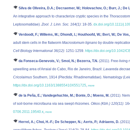
Silva de Oliveira, D.A.; Decraemer, W.; Holovachov, O.; Burr, J.; De Le
An integrative approach to characterize cryptic species in the
Thoracostom
Leptosomatidae).
Zool. J. Linn. Soc. 164(1)
: 18-35.
dx.doi.org/10.1111/j.1
Verdoodt, F.; Willems, M.; Dhondt, I.; Houthoofd, W.; Bert, W.; De Vos,
adult stem cells in the flatworm
Macrostomum lignano
by double replication
Cell Biology International 36(12)
: 1251-1259.
https://dx.doi.org/10.1042/
da Fonseca-Genevois, V.; Smol, N.; Bezerra, T.N.
(2011). Free-living
upwelling area of Arraial do Cabo, Rio de Janeiro, Brazil:
Lavareda decra
Cricolaimus
Southern, 1914 (Plectida: Rhadinematidae).
Nematology (Lei
https://dx.doi.org/10.1163/138855410X551725
,
more
de la Peña, E.; Vandegehuchte, M.; Bonte, D.; Moens, M.
(2011). Nema
of soil-borne microfauna via sea swept rhizomes.
Oikos (Kbh.) 120(11)
: 1
0706.2011.19540.x
,
more
Herrel, A.; Choi, H.-F.; De Schepper, N.; Aerts, P.; Adriaens, D.
(2011)
anguilliform fishes.
Zoology (Jena) 114(2)
: 78-84.
https://dx.doi.org/10.101