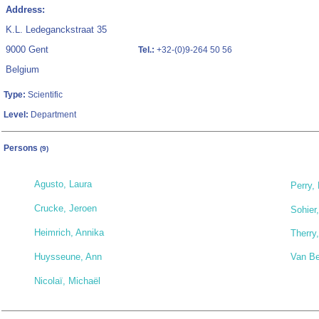
Address:
K.L. Ledeganckstraat 35
9000 Gent
Tel.:
+32-(0)9-264 50 56
Belgium
Type:
Scientific
Level:
Department
Persons
(9)
Agusto, Laura
Perry,
Crucke, Jeroen
Sohier,
Heimrich, Annika
Therry
Huysseune, Ann
Van Be
Nicolaï, Michaël