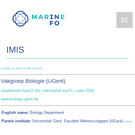
Skip
to
main
content
IMIS
[ report an error in this record ]
Vakgroep Biologie (UGent)
seadatanet.maris2.nl/v_edmo/print.asp?n_code=2581
www.biology.ugent.be
English name:
Biology Department
Parent institute:
Universiteit Gent; Faculteit Wetenschappen (UGent)
,
more