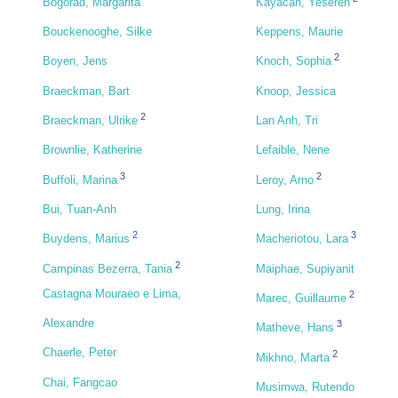
Bogorad, Margarita
Kayacan, Yeseren
Bouckenooghe, Silke
Keppens, Maurie
2
Boyen, Jens
Knoch, Sophia
Braeckman, Bart
Knoop, Jessica
2
Braeckman, Ulrike
Lan Anh, Tri
Brownlie, Katherine
Lefaible, Nene
3
2
Buffoli, Marina
Leroy, Arno
Bui, Tuan-Anh
Lung, Irina
2
3
Buydens, Marius
Macheriotou, Lara
2
Campinas Bezerra, Tania
Maiphae, Supiyanit
Castagna Mouraeo e Lima,
2
Marec, Guillaume
Alexandre
3
Matheve, Hans
Chaerle, Peter
2
Mikhno, Marta
Chai, Fangcao
Musimwa, Rutendo