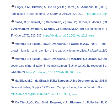
Luger, A.M.; Ollevier, A.; De Kegel, B.; Herrel, A.; Adriaens, D.
(2019).
habitat use in chameleons?
J. Morphol. 281(2)
: 229-239.
https://dx.doi.or
Saha, M.; Berdalet, E.; Carotenuto, Y.; Fink, P.; Harder, T.; John, U.; No
Vyverman, W.; Wichard, T.; Zupo, V.; Steinke, M.
(2019). Using chemical 
Environ. 17(9)
: 530-537.
https://dx.doi.org/10.1002/fee.2113
,
more
Witten, P.E.; Fjelldal, P.G.; Huysseune, A.; Owen, M.A.G.
(2019). Bone w
growth, function and retention of the capacity to mineralize.
J. Morphol. 28
Witten, P.E.; Fjelldal, P.G.; Huysseune, A.; McGurk, C.; Obach, A.; O
secondary mineralization in Atlantic salmon (
Salmo salar
): the recovery f
jeb188763.
https://dx.doi.org/10.1242/jeb.188763
,
more
da Silva, M.C.; da Silva, N.R.R.; Esteves, A.M.; Decraemer, W.
(2018)
Desmodoridae, Filipjev, 1922) from Campos Basin, Rio de Janeiro, Brazil.
https://dx.doi.org/10.1007/s12526-017-0696-1
,
more
De Clerck, O.; Kao, S.-M.; Bogaert, K.A.; Blomme, J.; Foflonker, F.; 