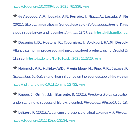
https://dx.doi.org/10.3389/fevo.2021.761336
,
more
de Azevedo, A.M.; Losada, A.P.; Ferreiro, I.; Riaza, A.; Losada, V.; Ru
(2021). Skeletal anomalies in Senegalese sole (
Solea senegalensis
, Kaup
study in postlarvae and juveniles.
Animals 11(1)
: 22.
https://hdl.handle.ne
Deconinck, D.; Hostens, K.; Taverniers, I.; Volckaert, F.A.M.; Deryck
Atlantic salmon in processed and mixed seafood products using Droplet 
112329.
https://dx.doi.org/10.1016/j.fct.2021.112329
,
more
Heimrich, A.F.; Halliday, W.D.; Frouin-Mouy, H.; Pine, M.K.; Juanes, F.;
(
Erignathus barbatus
) and their influence on the soundscape of the weste
https://hdl.handle.net/10.1111/mms.12732
,
more
Knoop, J.; Griffin, J.N.; Barrento, S.
(2021).
Porphyra dioica
cultivatio
understanding to successful life cycle control.
Phycologia 60(sup1)
: 17-18
Leliaert, F.
(2021). Advancing the science of algal taxonomy.
J. Phycol.
https://dx.doi.org/10.1111/jpy.13134
,
more