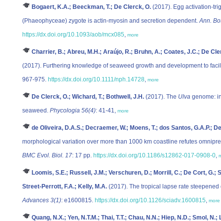
Bogaert, K.A.; Beeckman, T.; De Clerck, O.
(2017). Egg activation-tr
(Phaeophyceae) zygote is actin-myosin and secretion dependent.
Ann. Bot
https://dx.doi.org/10.1093/aob/mcx085
,
more
Charrier, B.; Abreu, M.H.; Araújo, R.; Bruhn, A.; Coates, J.C.; De Cle
(2017). Furthering knowledge of seaweed growth and development to facil
967-975.
https://dx.doi.org/10.1111/nph.14728
,
more
De Clerck, O.; Wichard, T.; Bothwell, J.H.
(2017). The
Ulva
genome: ins
seaweed.
Phycologia 56(4)
: 41-41,
more
de Oliveira, D.A.S.; Decraemer, W.; Moens, T.; dos Santos, G.A.P.; D
morphological variation over more than 1000 km coastline refutes omnipres
BMC Evol. Biol. 17
: 17 pp.
https://dx.doi.org/10.1186/s12862-017-0908-0
,
Loomis, S.E.; Russell, J.M.; Verschuren, D.; Morrill, C.; De Cort, G.;
Street-Perrott, F.A.; Kelly, M.A.
(2017). The tropical lapse rate steepened
Advances 3(1)
: e1600815.
https://dx.doi.org/10.1126/sciadv.1600815
,
more
Quang, N.X.; Yen, N.T.M.; Thai, T.T.; Chau, N.N.; Hiep, N.D.; Smol, N.; 