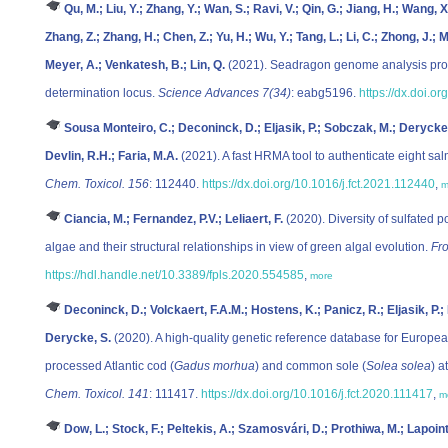
Qu, M.; Liu, Y.; Zhang, Y.; Wan, S.; Ravi, V.; Qin, G.; Jiang, H.; Wang,
Zhang, Z.; Zhang, H.; Chen, Z.; Yu, H.; Wu, Y.; Tang, L.; Li, C.; Zhong, J.; M
Meyer, A.; Venkatesh, B.; Lin, Q.
(2021). Seadragon genome analysis provi
determination locus.
Science Advances 7(34)
: eabg5196.
https://dx.doi.o
Sousa Monteiro, C.; Deconinck, D.; Eljasik, P.; Sobczak, M.; Derycke
Devlin, R.H.; Faria, M.A.
(2021). A fast HRMA tool to authenticate eight s
Chem. Toxicol. 156
: 112440.
https://dx.doi.org/10.1016/j.fct.2021.112440
,
m
Ciancia, M.; Fernandez, P.V.; Leliaert, F.
(2020). Diversity of sulfated 
algae and their structural relationships in view of green algal evolution.
Fro
https://hdl.handle.net/10.3389/fpls.2020.554585
,
more
Deconinck, D.; Volckaert, F.A.M.; Hostens, K.; Panicz, R.; Eljasik, P.
Derycke, S.
(2020). A high-quality genetic reference database for European
processed Atlantic cod (
Gadus morhua
) and common sole (
Solea solea
) a
Chem. Toxicol. 141
: 111417.
https://dx.doi.org/10.1016/j.fct.2020.111417
,
m
Dow, L.; Stock, F.; Peltekis, A.; Szamosvári, D.; Prothiwa, M.; Lapoint