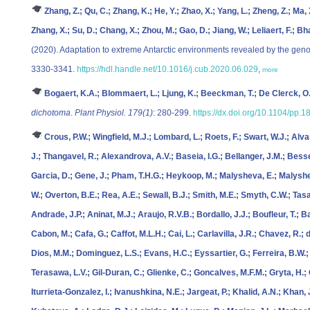
Zhang, Z.; Qu, C.; Zhang, K.; He, Y.; Zhao, X.; Yang, L.; Zheng, Z.; Ma,
Zhang, X.; Su, D.; Chang, X.; Zhou, M.; Gao, D.; Jiang, W.; Leliaert, F.; B
(2020). Adaptation to extreme Antarctic environments revealed by the gen
3330-3341.
https://hdl.handle.net/10.1016/j.cub.2020.06.029
,
more
Bogaert, K.A.; Blommaert, L.; Ljung, K.; Beeckman, T.; De Clerck, O
dichotoma
.
Plant Physiol. 179(1)
: 280-299.
https://dx.doi.org/10.1104/pp.
Crous, P.W.; Wingfield, M.J.; Lombard, L.; Roets, F.; Swart, W.J.; Alv
J.; Thangavel, R.; Alexandrova, A.V.; Baseia, I.G.; Bellanger, J.M.; Bess
Garcia, D.; Gene, J.; Pham, T.H.G.; Heykoop, M.; Malysheva, E.; Malyshe
W.; Overton, B.E.; Rea, A.E.; Sewall, B.J.; Smith, M.E.; Smyth, C.W.; Tasa
Andrade, J.P.; Aninat, M.J.; Araujo, R.V.B.; Bordallo, J.J.; Boufleur, T.; Ba
Cabon, M.; Cafa, G.; Caffot, M.L.H.; Cai, L.; Carlavilla, J.R.; Chavez, R.;
Dios, M.M.; Dominguez, L.S.; Evans, H.C.; Eyssartier, G.; Ferreira, B.W.; Fi
Terasawa, L.V.; Gil-Duran, C.; Glienke, C.; Goncalves, M.F.M.; Gryta, H.
Iturrieta-Gonzalez, I.; Ivanushkina, N.E.; Jargeat, P.; Khalid, A.N.; Khan, 