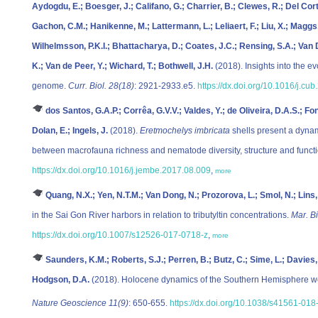
Aydogdu, E.; Boesger, J.; Califano, G.; Charrier, B.; Clewes, R.; Del Cor
Gachon, C.M.; Hanikenne, M.; Lattermann, L.; Leliaert, F.; Liu, X.; Maggs,
Wilhelmsson, P.K.I.; Bhattacharya, D.; Coates, J.C.; Rensing, S.A.; Van D
K.; Van de Peer, Y.; Wichard, T.; Bothwell, J.H.
(2018). Insights into the evo
genome.
Curr. Biol. 28(18)
: 2921-2933.e5.
https://dx.doi.org/10.1016/j.cu
dos Santos, G.A.P.; Corrêa, G.V.V.; Valdes, Y.; de Oliveira, D.A.S.; Fo
Dolan, E.; Ingels, J.
(2018).
Eretmochelys imbricata
shells present a dynami
between macrofauna richness and nematode diversity, structure and funct
https://dx.doi.org/10.1016/j.jembe.2017.08.009
,
more
Quang, N.X.; Yen, N.T.M.; Van Dong, N.; Prozorova, L.; Smol, N.; Lins,
in the Sai Gon River harbors in relation to tributyltin concentrations.
Mar. Bi
https://dx.doi.org/10.1007/s12526-017-0718-z
,
more
Saunders, K.M.; Roberts, S.J.; Perren, B.; Butz, C.; Sime, L.; Davies
Hodgson, D.A.
(2018). Holocene dynamics of the Southern Hemisphere wes
Nature Geoscience 11(9)
: 650-655.
https://dx.doi.org/10.1038/s41561-01