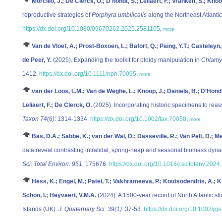
Morcillo, J.; De Clerck, O.; D'hondt, S.; Leliaert, F.; Vranken, S.; Knoo
reproductive strategies of
Porphyra umbilicalis
along the Northeast Atlantic
https://dx.doi.org/10.1080/09670262.2025.2581105
,
more
Van de Vloet, A.; Prost-Boxoen, L.; Bafort, Q.; Paing, Y.T.; Casteleyn
de Peer, Y.
(2025). Expanding the toolkit for ploidy manipulation in
Chlamy
1412.
https://dx.doi.org/10.1111/nph.70095
,
more
van der Loos, L.M.; Van de Weghe, L.; Knoop, J.; Daniels, B.; D’Hondt
Leliaert, F.; De Clerck, O.
(2025). Incorporating historic specimens to rea
Taxon 74(6)
: 1314-1334.
https://dx.doi.org/10.1002/tax.70058
,
more
Bas, D.A.; Sabbe, K.; van der Wal, D.; Dasseville, R.; Van Pelt, D.; Me
data reveal contrasting intratidal, spring-neap and seasonal biomass dyn
Sci. Total Environ. 951
: 175676.
https://dx.doi.org/10.1016/j.scitotenv.202
Hess, K.; Engel, M.; Patel, T.; Vakhrameeva, P.; Koutsodendris, A.; K
Schön, I.; Heyvaert, V.M.A.
(2024). A 1500-year record of North Atlantic st
Islands (UK).
J. Quaternary Sci. 39(1)
: 37-53.
https://dx.doi.org/10.1002/jq