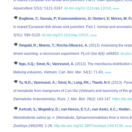
Aquaculture 5(S1)
: S121-S167.
dx.doi.org/10.1111/raq.12016
,
more
Boglione, C; Gavaia, P; Koumoundouros, G; Gisbert, E; Moren, M; Fon
in reared European fish larvae and juveniles. Part 1: normal and anomalo
5(S1)
: S99-S120.
dx.doi.org/10.1111/raq.12015
,
more
Gingold, R.; Moens, T.; Rocha-Olivares, A.
(2013). Assessing the res
driven warming: a microcosm experiment.
PLoS One 8(6)
: e66653.
dx.doi
Ngo, X.Q.; Smol, N.; Vanreusel, A.
(2013). The meiofauna distribution i
Mekong estuaries, Vietnam.
Cah. Biol. Mar. 54(1)
: 71-83,
more
Tu, N.D.; Vanreusel, A.; Smol, N.; Long, P.K.; Thanh, N.V.
(2013).
Para
of nematode from mangroves of Can Gio (Vietnam) and taxonomy of the 
(Nematoda: Araeolaimida).
Russ. J. Mar. Biol. 39(2)
: 143-147.
https://dx.
Ashrafi, S.; Mugniéry, D.; van Heese, E.Y.J.; van Aelst, A.C.; Helder,
Meloidoderita salina
sp. n. (Nematoda, Sphaeronematidae) from a micro-tid
ZooKeys 249(249)
: 1-26.
http://dx.doi.org/10.3897/zookeys.249.4138
,
more