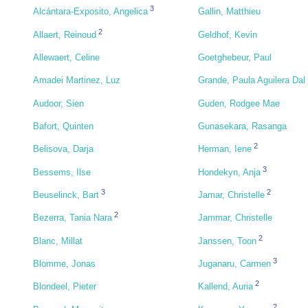
3
Alcántara-Exposito, Angelica
Gallin, Matthieu
2
Allaert, Reinoud
Geldhof, Kevin
Allewaert, Celine
Goetghebeur, Paul
Amadei Martinez, Luz
Grande, Paula Aguilera Dal
Audoor, Sien
Guden, Rodgee Mae
Bafort, Quinten
Gunasekara, Rasanga
2
Belisova, Darja
Herman, Iene
3
Bessems, Ilse
Hondekyn, Anja
3
2
Beuselinck, Bart
Jamar, Christelle
2
Bezerra, Tania Nara
Jammar, Christelle
2
Blanc, Millat
Janssen, Toon
3
Blomme, Jonas
Juganaru, Carmen
2
Blondeel, Pieter
Kallend, Auria
2