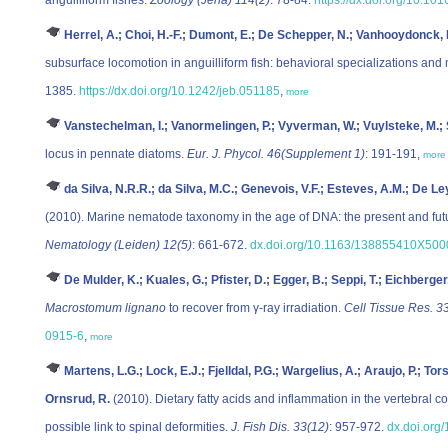
Herrel, A.; Choi, H.-F.; Dumont, E.; De Schepper, N.; Vanhooydonck, B
subsurface locomotion in anguilliform fish: behavioral specializations and
1385.
https://dx.doi.org/10.1242/jeb.051185
,
more
Vanstechelman, I.; Vanormelingen, P.; Vyverman, W.; Vuylsteke, M.;
locus in pennate diatoms.
Eur. J. Phycol. 46(Supplement 1)
: 191-191,
more
da Silva, N.R.R.; da Silva, M.C.; Genevois, V.F.; Esteves, A.M.; De Ley
(2010). Marine nematode taxonomy in the age of DNA: the present and future
Nematology (Leiden) 12(5)
: 661-672.
dx.doi.org/10.1163/138855410X50
De Mulder, K.; Kuales, G.; Pfister, D.; Egger, B.; Seppi, T.; Eichberger
Macrostomum lignano
to recover from γ-ray irradiation.
Cell Tissue Res. 3
0915-6
,
more
Martens, L.G.; Lock, E.J.; Fjelldal, P.G.; Wargelius, A.; Araujo, P.; To
Ornsrud, R.
(2010). Dietary fatty acids and inflammation in the vertebral c
possible link to spinal deformities.
J. Fish Dis. 33(12)
: 957-972.
dx.doi.org