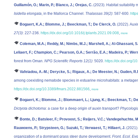
Guillamón, O.; Marin, P.; Blanco, J.; Orejas, C.
(2023). Habitat suitability 
Isidella elongata
, in the Mallorca Channel.
Thalassas 39(2)
: 587-600.
http
Bogaert, K.A.; Blomme, J.; Beeckman, T.; De Clerck, O.
(2022). Auxin
27(3)
: 227-236.
https://dx.doi.org/10.1016/j.tplants.2021.09.008
,
more
Coleman, M.A.; Reddy, M.; Nimbs, M.J.; Marshell, A.; Al-Ghassani, S.A
Leliaert, F.; Champion, C.; Pearson, G.A.; Serrão, E.A.; Madeira, P.; Wer
forest from Oman.
NPG Scientific Reports 12(1)
: 5020.
https://dx.doi.org
Vafeiadou, A.-M.; Derycke, S.; Rigaux, A.; De Meester, N.; Guden, R.
among coexisting nematode species in estuarine microhabitats: a metagen
https://dx.doi.org/10.3389/fmars.2022.881566
,
more
Bogaert, K.; Blomme, J.; Blommaert, L.; Ljung, K.; Beeckman, T.; De
Dictyota dichotoma
: a case for a deep origin of auxin transport?
Phycologi
Bonte, D.; Batsleer, F.; Provoost, S.; Reijers, V.C.; Vandegehuchte, M
Rauwoens, P.; Strypsteen, G.; Suzuki, T.; Verwaest, T.; Hillaert, J.
(2021).
organization of a dominant grass steer dune development.
Front. Ecol. Evo