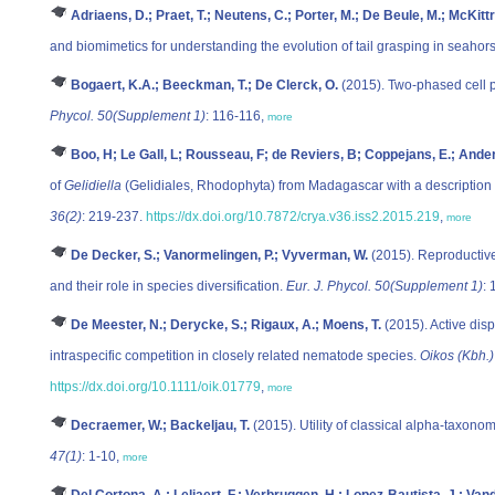
Adriaens, D.; Praet, T.; Neutens, C.; Porter, M.; De Beule, M.; McKitt
and biomimetics for understanding the evolution of tail grasping in seahor
Bogaert, K.A.; Beeckman, T.; De Clerck, O.
(2015). Two-phased cell p
Phycol. 50(Supplement 1)
: 116-116,
more
Boo, H; Le Gall, L; Rousseau, F; de Reviers, B; Coppejans, E.; Ande
of
Gelidiella
(Gelidiales, Rhodophyta) from Madagascar with a description
36(2)
: 219-237.
https://dx.doi.org/10.7872/crya.v36.iss2.2015.219
,
more
De Decker, S.; Vanormelingen, P.; Vyverman, W.
(2015). Reproductive
and their role in species diversification.
Eur. J. Phycol. 50(Supplement 1)
:
De Meester, N.; Derycke, S.; Rigaux, A.; Moens, T.
(2015). Active dispe
intraspecific competition in closely related nematode species.
Oikos (Kbh.)
https://dx.doi.org/10.1111/oik.01779
,
more
Decraemer, W.; Backeljau, T.
(2015). Utility of classical alpha-taxono
47(1)
: 1-10,
more
Del Cortona, A.; Leliaert, F.; Verbruggen, H.; Lopez-Bautista, J.; Van