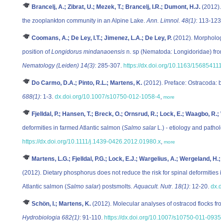
Brancelj, A.; Zibrat, U.; Mezek, T.; Brancelj, I.R.; Dumont, H.J.
(2012).
the zooplankton community in an Alpine Lake.
Ann. Limnol. 48(1)
: 113-12
Coomans, A.; De Ley, I.T.; Jimenez, L.A.; De Ley, P.
(2012). Morpholog
position of
Longidorus mindanaoensis
n. sp (Nematoda: Longidoridae) fro
Nematology (Leiden) 14(3)
: 285-307.
https://dx.doi.org/10.1163/1568541
Do Carmo, D.A.; Pinto, R.L.; Martens, K.
(2012). Preface: Ostracoda: 
688(1)
: 1-3.
dx.doi.org/10.1007/s10750-012-1058-4
,
more
Fjelldal, P.; Hansen, T.; Breck, O.; Ornsrud, R.; Lock, E.; Waagbo, R.; 
deformities in farmed Atlantic salmon (
Salmo salar
L.) - etiology and patho
https://dx.doi.org/10.1111/j.1439-0426.2012.01980.x
,
more
Martens, L.G.; Fjelldal, P.G.; Lock, E.J.; Wargelius, A.; Wergeland, H.
(2012). Dietary phosphorus does not reduce the risk for spinal deformities
Atlantic salmon (
Salmo salar
) postsmolts.
Aquacult. Nutr. 18(1)
: 12-20.
dx.
Schön, I.; Martens, K.
(2012). Molecular analyses of ostracod flocks f
Hydrobiologia 682(1)
: 91-110.
https://dx.doi.org/10.1007/s10750-011-0935