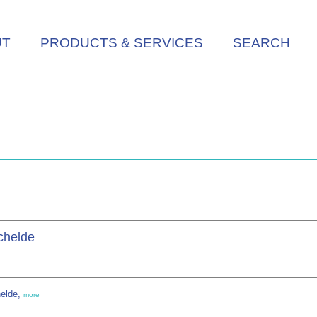
UT
PRODUCTS & SERVICES
SEARCH
chelde
helde,
more