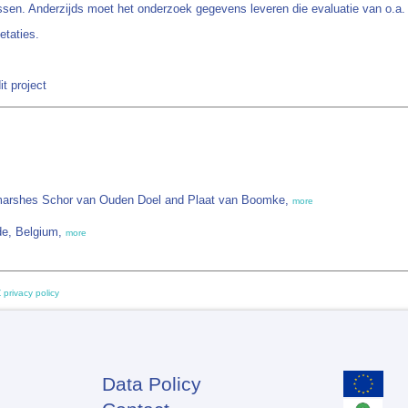
ssen. Anderzijds moet het onderzoek gegevens leveren die evaluatie van o.a. 
etaties.
t project
t marshes Schor van Ouden Doel and Plaat van Boomke,
more
de, Belgium,
more
 privacy policy
Data Policy
Footer