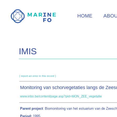
Skip
to
HOME
ABO
main
content
IMIS
[ report an error in this record ]
Monitoring van schorvegetaties langs de Zees
www.inbo.be/content/page.asp?pid=MON_ZEE_vegetatie
Parent project
: Biomonitoring van het estuarium van de Zeesc
Period:
1995