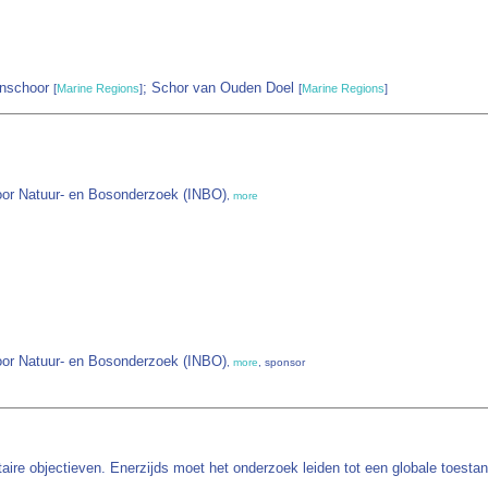
enschoor
; Schor van Ouden Doel
[
Marine Regions
]
[
Marine Regions
]
oor Natuur- en Bosonderzoek (INBO)
,
more
oor Natuur- en Bosonderzoek (INBO)
,
more
, sponsor
re objectieven. Enerzijds moet het onderzoek leiden tot een globale toestan