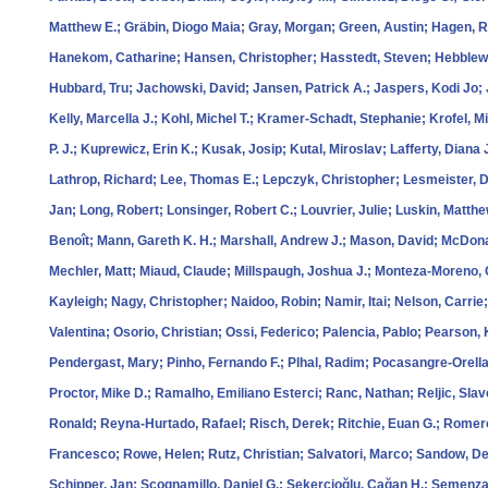
Matthew E.; Gräbin, Diogo Maia; Gray, Morgan; Green, Austin; Hagen,
Hanekom, Catharine; Hansen, Christopher; Hasstedt, Steven; Hebblewh
Hubbard, Tru; Jachowski, David; Jansen, Patrick A.; Jaspers, Kodi Jo; 
Kelly, Marcella J.; Kohl, Michel T.; Kramer-Schadt, Stephanie; Krofel, M
P. J.; Kuprewicz, Erin K.; Kusak, Josip; Kutal, Miroslav; Lafferty, Dia
Lathrop, Richard; Lee, Thomas E.; Lepczyk, Christopher; Lesmeister, Da
Jan; Long, Robert; Lonsinger, Robert C.; Louvrier, Julie; Luskin, Matt
Benoît; Mann, Gareth K. H.; Marshall, Andrew J.; Mason, David; McDona
Mechler, Matt; Miaud, Claude; Millspaugh, Joshua J.; Monteza-Moreno, C
Kayleigh; Nagy, Christopher; Naidoo, Robin; Namir, Itai; Nelson, Carrie;
Valentina; Osorio, Christian; Ossi, Federico; Palencia, Pablo; Pearson, 
Pendergast, Mary; Pinho, Fernando F.; Plhal, Radim; Pocasangre-Orellan
Proctor, Mike D.; Ramalho, Emiliano Esterci; Ranc, Nathan; Reljic, Sla
Ronald; Reyna-Hurtado, Rafael; Risch, Derek; Ritchie, Euan G.; Romer
Francesco; Rowe, Helen; Rutz, Christian; Salvatori, Marco; Sandow, De
Schipper, Jan; Scognamillo, Daniel G.; Şekercioğlu, Çağan H.; Semenzat