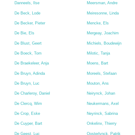
Danneels, Ilse
Meersman, Andre
De Beck, Lode
Meiresonne, Linda
De Becker, Pieter
Mencke, Els
De Bie, Els
Mergeay, Joachim
De Blust, Geert
Michiels, Boudewijn
De Boeck, Tom
Milotic, Tanja
De Braekeleer, Anja
Moens, Bart
De Bruyn, Adinda
Moreels, Stefaan
De Bruyn, Luc
Mouton, Ans
De Charleroy, Daniel
Neirynck, Johan
De Clercq, Wim
Neukermans, Axel
De Crop, Eske
Neyrinck, Sabrina
De Cuyper, Bart
Onkelinx, Thierry
De Geest, Luc
Oosterlynck, Patrik