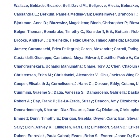
Wallace; Beldade, Ricardo; Bell, David M.; Bellgrove, Alecia; Belmaker
Cassandra E.; Berkum, Pamela Medina‐van; Bestelmeyer, Brandon T.; Be
Bjorkman, Anne D.; Błażewicz, Magdalena; Bloch, Christopher P.; Blowe
Bolger, Thomas; Bonebrake, Timothy C.; Bonsdorff, Erik; Bottarin, Rob
Brooks, Andrew J.; Bruelheide, Helge; Bueno, Thiago Almeida; Laguion
James; Caramaschi, Erica Pellegrini; Caron, Alexandre; Carroll, Tadhg
Castaldelli, Giuseppe; Castañeda‐Moya, Edward; Castilho, Pedro V.; Cec
Chandrashekara, Uchangi Manjunatha; Chase, Tory J.; Chen, Chaolun A
Christensen, Erica M.; Christianini, Alexander V.; Chu, Jackson Wing Fo
Cooper, Elisabeth J.; Cornelissen, J. Hans C.; Cosson, Eddy; Cotano, 
Cumming, Graeme S.; Daga, Vanessa S.; Damasceno, Gabriella; Daskalo
Robert A.; Day, Frank P.; De‐La‐Zerda, Sussy; Deacon, Amy Elizabeth; 
Deonarinesingh, Kharran; Diaz‐Ricaurte, Juan C.; Dickman, Christopher R
Emmett; Dunn, Timothy E.; Durigan, Giselda; Dwyer, Ciara; Earl, Stev
Sally; Elgin, Ashley K.; Ellingsen, Kari Elsa; Elmendorf, Sarah C.; Eriks
Ruben; Eterovick, Paula Cabral; Evans, Brian S.; Everett, Jason D.; Ev