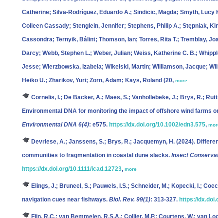
Catherine; Silva-Rodríguez, Eduardo A.; Sindicic, Magda; Smyth, Lucy K.
Colleen Cassady; Stenglein, Jennifer; Stephens, Philip A.; Stępniak, 
Cassondra; Ternyik, Bálint; Thomson, Ian; Torres, Rita T.; Tremblay, Jo
Darcy; Webb, Stephen L.; Weber, Julian; Weiss, Katherine C. B.; Whipple,
Jesse; Wierzbowska, Izabela; Wikelski, Martin; Williamson, Jacque; Wil
Heiko U.; Zharikov, Yuri; Zorn, Adam; Kays, Roland
(20,
more
Cornelis, I.; De Backer, A.; Maes, S.; Vanhollebeke, J.; Brys, R.; Rutt
Environmental DNA for monitoring the impact of offshore wind farms o
Environmental DNA 6(4)
: e575.
https://dx.doi.org/10.1002/edn3.575
,
mor
Devriese, A.; Janssens, S.; Brys, R.; Jacquemyn, H.
(2024). Differen
communities to fragmentation in coastal dune slacks.
Insect Conservat
https://dx.doi.org/10.1111/icad.12723
,
more
Elings, J.; Bruneel, S.; Pauwels, I.S.; Schneider, M.; Kopecki, I.; Coec
navigation cues near fishways.
Biol. Rev. 99(1)
: 313-327.
https://dx.doi
Fijn, R.C.; van Bemmelen, R.S.A.; Collier, M.P.; Courtens, W.; van L