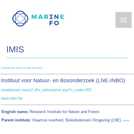
Skip
to
main
content
IMIS
[ report an error in this record ]
Instituut voor Natuur- en Bosonderzoek (LNE-INBO)
seadatanet.maris2.nl/v_edmo/print.asp?n_code=202
www.inbo.be
English name:
Research Institute for Nature and Forest
Parent institute:
Vlaamse overheid; Beleidsdomein Omgeving (LNE)
,
more