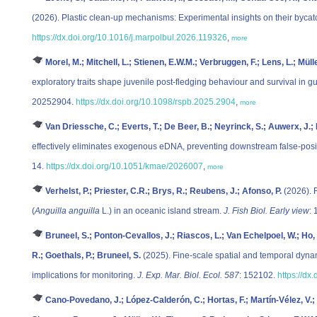
(2026). Plastic clean-up mechanisms: Experimental insights on their bycat
https://dx.doi.org/10.1016/j.marpolbul.2026.119326
,
more
Morel, M.; Mitchell, L.; Stienen, E.W.M.; Verbruggen, F.; Lens, L.; Mülle
exploratory traits shape juvenile post-fledging behaviour and survival in gu
20252904.
https://dx.doi.org/10.1098/rspb.2025.2904
,
more
Van Driessche, C.; Everts, T.; De Beer, B.; Neyrinck, S.; Auwerx, J.; 
effectively eliminates exogenous eDNA, preventing downstream false-posi
14.
https://dx.doi.org/10.1051/kmae/2026007
,
more
Verhelst, P.; Priester, C.R.; Brys, R.; Reubens, J.; Afonso, P.
(2026). 
(
Anguilla anguilla
L.) in an oceanic island stream.
J. Fish Biol. Early view
: 
Bruneel, S.; Ponton-Cevallos, J.; Riascos, L.; Van Echelpoel, W.; H
R.; Goethals, P.; Bruneel, S.
(2025). Fine-scale spatial and temporal dyna
implications for monitoring.
J. Exp. Mar. Biol. Ecol. 587
: 152102.
https://dx
Cano-Povedano, J.; López-Calderón, C.; Hortas, F.; Martín-Vélez, V.;