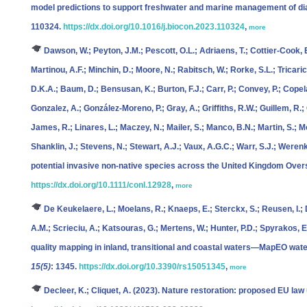
model predictions to support freshwater and marine management of d
110324.
https://dx.doi.org/10.1016/j.biocon.2023.110324
,
more
Dawson, W.; Peyton, J.M.; Pescott, O.L.; Adriaens, T.; Cottier-Cook, E
Martinou, A.F.; Minchin, D.; Moore, N.; Rabitsch, W.; Rorke, S.L.; Tricarico
D.K.A.; Baum, D.; Bensusan, K.; Burton, F.J.; Carr, P.; Convey, P.; Copela
Gonzalez, A.; González-Moreno, P.; Gray, A.; Griffiths, R.W.; Guillem, R
James, R.; Linares, L.; Maczey, N.; Mailer, S.; Manco, B.N.; Martin, S.;
Shanklin, J.; Stevens, N.; Stewart, A.J.; Vaux, A.G.C.; Warr, S.J.; Werenk
potential invasive non-native species across the United Kingdom Overs
https://dx.doi.org/10.1111/conl.12928
,
more
De Keukelaere, L.; Moelans, R.; Knaeps, E.; Sterckx, S.; Reusen, I.;
A.M.; Scrieciu, A.; Katsouras, G.; Mertens, W.; Hunter, P.D.; Spyrakos, E.
quality mapping in inland, transitional and coastal waters—MapEO wate
15(5)
: 1345.
https://dx.doi.org/10.3390/rs15051345
,
more
Decleer, K.; Cliquet, A.
(2023). Nature restoration: proposed EU law 