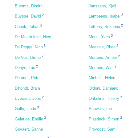
Buerms, Dimitri
Janssens, Kjell
2
3
Buysse, David
Lambeens, Isabel
2
2
Coeck, Johan
Lettens, Suzanna
3
De Maerteleire, Nico
Maes, Yves
3
2
De Regge, Nico
Maesele, Rhea
2
2
De Vos, Bruno
Mertens, Amber
2
2
Denys, Luc
Mertens, Wim
Desmet, Peter
Michels, Helen
D'hondt, Bram
Oldoni, Damiano
2
2
Everaert, Joris
Onkelinx, Thierry
3
Galle, Linde
Pauwels, Ine
3
3
Gelaude, Emilie
Plaetinck, Simon
2
Govaert, Sanne
Provoost, Sam