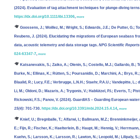
(2024). Evaluation of tag attachment techniques for plunge-diving terns
https://dx.doi.org/10.1111/ibi.13306
,
more
Goossens, J.; Woillez, M.; Wright, S.; Edwards, J.E.; De Putter, G.; To
Reubens, J.
(2024). Elucidating the migrations of European seabass f
data, acoustic telemetry and data storage tags.
NPG Scientific Reports
024-63347-7
,
more
Katsanevakis, S.; Zaiko, A.; Olenin, S.; Costello, M.J.; Gallardo, B.; Tr
Burke, N.; Ellinas, K.; Rütten, S.; Poursanidis, D.; Marchini, A.; Brys, 
Blaalid, R.; Lucy, F.E.; Verbrugge, L.N.H.; Staehr, P.A.U.; Vandepitte, L.; d
Li, M.; Oldoni, D.; Mazaris, A.; Trygonis, V.; Hablützel, P.I.; Everts, T.; P
Rickowski, F.S.; Panov, V.
(2024). GuardIAS – Guarding European waters
15(4)
: 701-730.
https://dx.doi.org/10.3391/mbi.2024.15.4.14
,
more
Knief, U.; Bregnballe, T.; Alfarwi, I.; Ballmann, M.Z.; Brenninkmeijer,
E.; Fijn, R.; Fischer, K.; Haelterlein, B.; Haupt, M.; Hennig, V.; Herrmann, 
Kuehn, S.; Larsson, K.; Larsson, R.; Lawton, N.; Leopold, M.; Lilipaly, S.