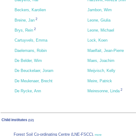
Beckers, Karolien
Jambon, Wim
2
Breine, Jan
Leone, Giulia
2
Brys, Rein
Leone, Michael
Cartuyvels, Emma
Lock, Koen
Daelemans, Robin
Maelfait, Jean-Pierre
De Belder, Wim
Maes, Joachim
De Beuckelaer, Joram
Meijvisch, Kelly
De Meulenaer, Brecht
Meire, Patrick
2
De Rycke, Ann
Meiresonne, Linda
Child institutes
(12)
Forest Soil Co-ordinating Centre (LNE-FSCC)
,
more