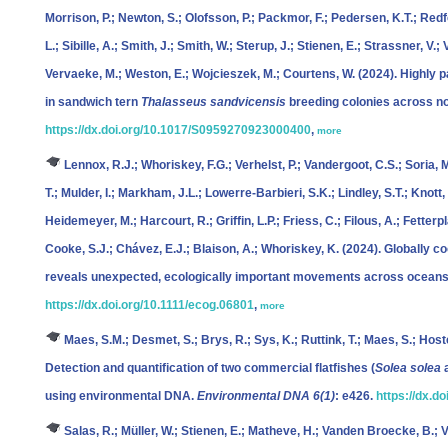
Morrison, P.; Newton, S.; Olofsson, P.; Packmor, F.; Pedersen, K.T.; Redfe
L.; Sibille, A.; Smith, J.; Smith, W.; Sterup, J.; Stienen, E.; Strassner, V
Vervaeke, M.; Weston, E.; Wojcieszek, M.; Courtens, W.
(2024). Highly 
in sandwich tern
Thalasseus sandvicensis
breeding colonies across n
https://dx.doi.org/10.1017/S0959270923000400
,
more
Lennox, R.J.; Whoriskey, F.G.; Verhelst, P.; Vandergoot, C.S.; Soria, 
T.; Mulder, I.; Markham, J.L.; Lowerre-Barbieri, S.K.; Lindley, S.T.; Knott
Heidemeyer, M.; Harcourt, R.; Griffin, L.P.; Friess, C.; Filous, A.; Fetterp
Cooke, S.J.; Chávez, E.J.; Blaison, A.; Whoriskey, K.
(2024). Globally c
reveals unexpected, ecologically important movements across oceans,
https://dx.doi.org/10.1111/ecog.06801
,
more
Maes, S.M.; Desmet, S.; Brys, R.; Sys, K.; Ruttink, T.; Maes, S.; Hos
Detection and quantification of two commercial flatfishes (
Solea solea
using environmental DNA.
Environmental DNA 6(1)
: e426.
https://dx.d
Salas, R.; Müller, W.; Stienen, E.; Matheve, H.; Vanden Broecke, B.; V