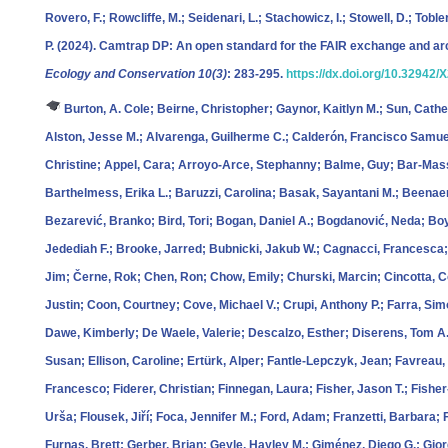
Rovero, F.; Rowcliffe, M.; Seidenari, L.; Stachowicz, I.; Stowell, D.; To
P.
(2024). Camtrap DP: An open standard for the FAIR exchange and arc
Ecology and Conservation 10(3)
: 283-295.
https://dx.doi.org/10.32942
Burton, A. Cole; Beirne, Christopher; Gaynor, Kaitlyn M.; Sun, Cathe
Alston, Jesse M.; Alvarenga, Guilherme C.; Calderón, Francisco Samue
Christine; Appel, Cara; Arroyo-Arce, Stephanny; Balme, Guy; Bar-Mass
Barthelmess, Erika L.; Baruzzi, Carolina; Basak, Sayantani M.; Beenaer
Bezarević, Branko; Bird, Tori; Bogan, Daniel A.; Bogdanović, Neda; B
Jedediah F.; Brooke, Jarred; Bubnicki, Jakub W.; Cagnacci, Francesca;
Jim; Černe, Rok; Chen, Ron; Chow, Emily; Churski, Marcin; Cincotta, C
Justin; Coon, Courtney; Cove, Michael V.; Crupi, Anthony P.; Farra, Si
Dawe, Kimberly; De Waele, Valerie; Descalzo, Esther; Diserens, Tom A.;
Susan; Ellison, Caroline; Ertürk, Alper; Fantle-Lepczyk, Jean; Favreau, J
Francesco; Fiderer, Christian; Finnegan, Laura; Fisher, Jason T.; Fisher-R
Urša; Flousek, Jiří; Foca, Jennifer M.; Ford, Adam; Franzetti, Barbara; 
Furnas, Brett; Gerber, Brian; Geyle, Hayley M.; Giménez, Diego G.; Gi