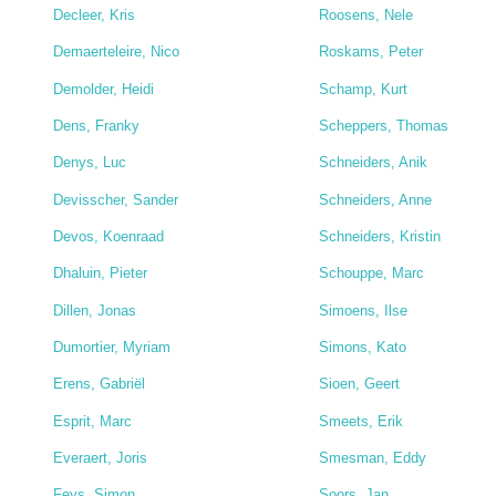
Decleer, Kris
Roosens, Nele
Demaerteleire, Nico
Roskams, Peter
Demolder, Heidi
Schamp, Kurt
Dens, Franky
Scheppers, Thomas
Denys, Luc
Schneiders, Anik
Devisscher, Sander
Schneiders, Anne
Devos, Koenraad
Schneiders, Kristin
Dhaluin, Pieter
Schouppe, Marc
Dillen, Jonas
Simoens, Ilse
Dumortier, Myriam
Simons, Kato
Erens, Gabriël
Sioen, Geert
Esprit, Marc
Smeets, Erik
Everaert, Joris
Smesman, Eddy
Feys, Simon
Soors, Jan