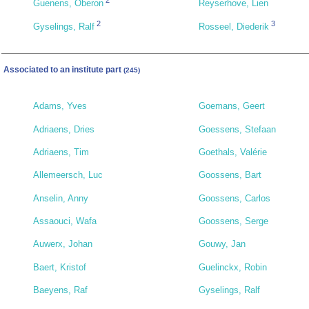
2
Guenens, Oberon
Reyserhove, Lien
2
3
Gyselings, Ralf
Rosseel, Diederik
Associated to an institute part
(245)
Adams, Yves
Goemans, Geert
Adriaens, Dries
Goessens, Stefaan
Adriaens, Tim
Goethals, Valérie
Allemeersch, Luc
Goossens, Bart
Anselin, Anny
Goossens, Carlos
Assaouci, Wafa
Goossens, Serge
Auwerx, Johan
Gouwy, Jan
Baert, Kristof
Guelinckx, Robin
Baeyens, Raf
Gyselings, Ralf