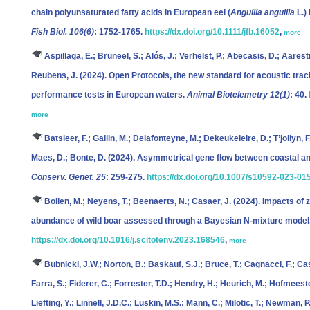
chain polyunsaturated fatty acids in European eel (
Anguilla anguilla
L.)
Fish Biol. 106(6)
: 1752-1765.
https://dx.doi.org/10.1111/jfb.16052
,
more
Aspillaga, E.; Bruneel, S.; Alós, J.; Verhelst, P.; Abecasis, D.; Aarest
Reubens, J.
(2024). Open Protocols, the new standard for acoustic track
performance tests in European waters.
Animal Biotelemetry 12(1)
: 40.
more
Batsleer, F.; Gallin, M.; Delafonteyne, M.; Dekeukeleire, D.; T’jollyn,
Maes, D.; Bonte, D.
(2024). Asymmetrical gene flow between coastal and
Conserv. Genet. 25
: 259-275.
https://dx.doi.org/10.1007/s10592-023-01
Bollen, M.; Neyens, T.; Beenaerts, N.; Casaer, J.
(2024). Impacts of 
abundance of wild boar assessed through a Bayesian N-mixture model
https://dx.doi.org/10.1016/j.scitotenv.2023.168546
,
more
Bubnicki, J.W.; Norton, B.; Baskauf, S.J.; Bruce, T.; Cagnacci, F.; Ca
Farra, S.; Fiderer, C.; Forrester, T.D.; Hendry, H.; Heurich, M.; Hofmeester
Liefting, Y.; Linnell, J.D.C.; Luskin, M.S.; Mann, C.; Milotic, T.; Newman, P.