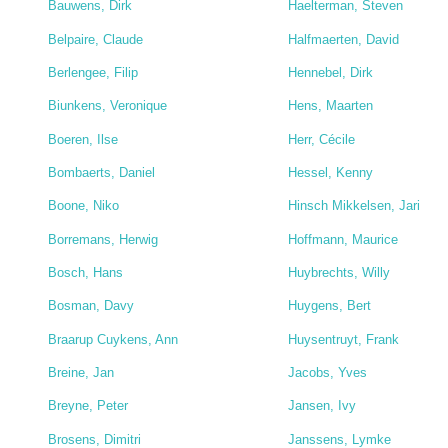
Bauwens, Dirk
Haelterman, Steven
Belpaire, Claude
Halfmaerten, David
Berlengee, Filip
Hennebel, Dirk
Biunkens, Veronique
Hens, Maarten
Boeren, Ilse
Herr, Cécile
Bombaerts, Daniel
Hessel, Kenny
Boone, Niko
Hinsch Mikkelsen, Jari
Borremans, Herwig
Hoffmann, Maurice
Bosch, Hans
Huybrechts, Willy
Bosman, Davy
Huygens, Bert
Braarup Cuykens, Ann
Huysentruyt, Frank
Breine, Jan
Jacobs, Yves
Breyne, Peter
Jansen, Ivy
Brosens, Dimitri
Janssens, Lymke