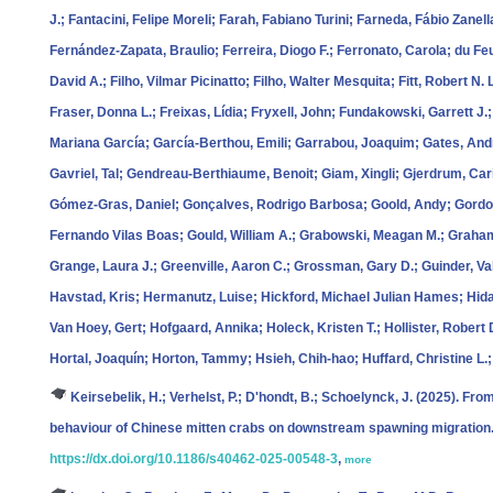
J.; Fantacini, Felipe Moreli; Farah, Fabiano Turini; Farneda, Fábio Zanell
Fernández‐Zapata, Braulio; Ferreira, Diogo F.; Ferronato, Carola; du Feu,
David A.; Filho, Vilmar Picinatto; Filho, Walter Mesquita; Fitt, Robert N. 
Fraser, Donna L.; Freixas, Lídia; Fryxell, John; Fundakowski, Garrett J.;
Mariana García; García‐Berthou, Emili; Garrabou, Joaquim; Gates, Andre
Gavriel, Tal; Gendreau‐Berthiaume, Benoit; Giam, Xingli; Gjerdrum, Ca
Gómez‐Gras, Daniel; Gonçalves, Rodrigo Barbosa; Goold, Andy; Gordo
Fernando Vilas Boas; Gould, William A.; Grabowski, Meagan M.; Graham,
Grange, Laura J.; Greenville, Aaron C.; Grossman, Gary D.; Guinder, Val
Havstad, Kris; Hermanutz, Luise; Hickford, Michael Julian Hames; Hida
Van Hoey, Gert; Hofgaard, Annika; Holeck, Kristen T.; Hollister, Rober
Hortal, Joaquín; Horton, Tammy; Hsieh, Chih‐hao; Huffard, Christine L.
Keirsebelik, H.; Verhelst, P.; D'hondt, B.; Schoelynck, J.
(2025). From
behaviour of Chinese mitten crabs on downstream spawning migration
https://dx.doi.org/10.1186/s40462-025-00548-3
,
more