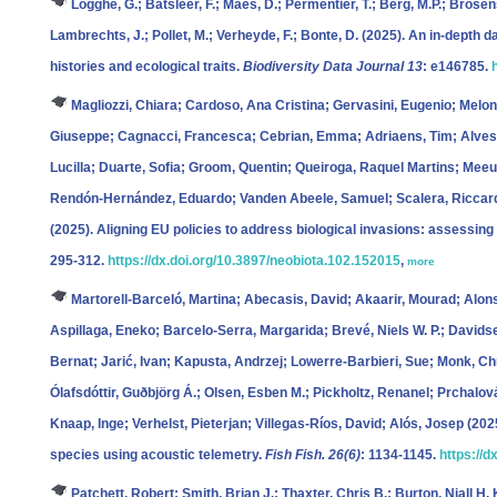
Logghe, G.; Batsleer, F.; Maes, D.; Permentier, T.; Berg, M.P.; Brose
Lambrechts, J.; Pollet, M.; Verheyde, F.; Bonte, D.
(2025). An in-depth d
histories and ecological traits.
Biodiversity Data Journal 13
: e146785.
Magliozzi, Chiara; Cardoso, Ana Cristina; Gervasini, Eugenio; Melone
Giuseppe; Cagnacci, Francesca; Cebrian, Emma; Adriaens, Tim; Alves, M
Lucilla; Duarte, Sofia; Groom, Quentin; Queiroga, Raquel Martins; Meeu
Rendón-Hernández, Eduardo; Vanden Abeele, Samuel; Scalera, Riccardo
(2025). Aligning EU policies to address biological invasions: assessin
295-312.
https://dx.doi.org/10.3897/neobiota.102.152015
,
more
Martorell‐Barceló, Martina; Abecasis, David; Akaarir, Mourad; Alo
Aspillaga, Eneko; Barcelo‐Serra, Margarida; Brevé, Niels W. P.; Davids
Bernat; Jarić, Ivan; Kapusta, Andrzej; Lowerre‐Barbieri, Sue; Monk, Chri
Ólafsdóttir, Guðbjörg Á.; Olsen, Esben M.; Pickholtz, Renanel; Prchalov
Knaap, Inge; Verhelst, Pieterjan; Villegas‐Ríos, David; Alós, Josep
(202
species using acoustic telemetry.
Fish Fish. 26(6)
: 1134-1145.
https://d
Patchett, Robert; Smith, Brian J.; Thaxter, Chris B.; Burton, Niall H. 