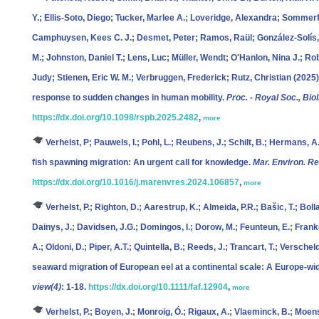
Y.; Ellis-Soto, Diego; Tucker, Marlee A.; Loveridge, Alexandra; Sommerfe
Camphuysen, Kees C. J.; Desmet, Peter; Ramos, Raül; González-Solís,
M.; Johnston, Daniel T.; Lens, Luc; Müller, Wendt; O'Hanlon, Nina J.; R
Judy; Stienen, Eric W. M.; Verbruggen, Frederick; Rutz, Christian
(2025).
response to sudden changes in human mobility.
Proc. - Royal Soc., Biol
https://dx.doi.org/10.1098/rspb.2025.2482
,
more
Verhelst, P; Pauwels, I.; Pohl, L.; Reubens, J.; Schilt, B.; Hermans, A
fish spawning migration: An urgent call for knowledge.
Mar. Environ. Re
https://dx.doi.org/10.1016/j.marenvres.2024.106857
,
more
Verhelst, P.; Righton, D.; Aarestrup, K.; Almeida, P.R.; Bašic, T.; Bolla
Dainys, J.; Davidsen, J.G.; Domingos, I.; Dorow, M.; Feunteun, E.; Franko
A.; Oldoni, D.; Piper, A.T.; Quintella, B.; Reeds, J.; Trancart, T.; Verschel
seaward migration of European eel at a continental scale: A Europe‐wi
view(4)
: 1-18.
https://dx.doi.org/10.1111/faf.12904
,
more
Verhelst, P.; Boyen, J.; Monroig, Ó.; Rigaux, A.; Vlaeminck, B.; Moens