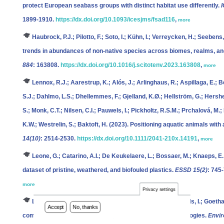
protect European seabass groups with distinct habitat use differently.
I
1899-1910.
https://dx.doi.org/10.1093/icesjms/fsad116
,
more
Haubrock, P.J.; Pilotto, F.; Soto, I.; Kühn, I.; Verreycken, H.; Seebens
trends in abundances of non-native species across biomes, realms, a
884
: 163808.
https://dx.doi.org/10.1016/j.scitotenv.2023.163808
,
more
Lennox, R.J.; Aarestrup, K.; Alós, J.; Arlinghaus, R.; Aspillaga, E.; 
S.J.; Dahlmo, L.S.; Dhellemmes, F.; Gjelland, K.Ø.; Hellström, G.; Hershey
S.; Monk, C.T.; Nilsen, C.I.; Pauwels, I.; Pickholtz, R.S.M.; Prchalová, M.;
K.W.; Westrelin, S.; Baktoft, H.
(2023). Positioning aquatic animals with
14(10)
: 2514-2530.
https://dx.doi.org/10.1111/2041-210x.14191
,
more
Leone, G.; Catarino, A.I.; De Keukelaere, L.; Bossaer, M.; Knaeps, E.
dataset of pristine, weathered, and biofouled plastics.
ESSD 15(2)
: 745
more
Privacy settings
Leone, G.; Moulaert, I.; Devriese, L.I.; Sandra, M.; Pauwels, I.; Goethal
Accept
No, thanks
comprehensive assessment of plastic remediation technologies.
Envir