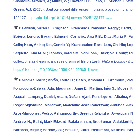
Shamoun-Baranes, J.; Müller, W.; Thaxter, C.B.; Lens, L.; Stienen, E.W.M.; 
Green, A.J.
(2025). Spatiotemporal differences in plastic biovectoring am
122477.
https://dx.doi.org/10.1016/j.envres.2025.122477
,
more
Davidson, Sarah C.; Cagnacci, Francesca; Newman, Peggy; Dettki, 
Bajona, Lenore; Bryant, Edmund; Carneiro, Ana P. B.; Dias, Maria P.; Fu
Colin; Kato, Akiko; Kot, Connie Y.; Kranstauber, Bart; Lam, Chi Hin; Le
Sequeira, Ana M. M.; Tsontos, Vardis M.; van Loon, Emiel; Vo, Danny; Ru
collections as dynamic archives of animal life on Earth.
Nature Ecology & E
https://dx.doi.org/10.1038/s41559-024-02585-4
,
more
Dornelas, Maria; Antão, Laura H.; Bates, Amanda E.; Brambilla, Viv
Fontrodona‐Eslava, Ada; Magurran, Anne E.; Martins, Inês S.; Moyes,
Acquah‐Lamptey, Daniel; Adam, Dušan; Ajani, Penelope A.; Albaina, Ai
Roger Sigismund; Anderson, Madelaine Jean Robertson; Antunes, Alexs
Aros‐Mardones, Pedro; Ashtamoorthy, Sreejith Kalpuzha; Ayyappan, Nar
Andrew H.; Baird, Mark Edward; Balakrishnan, Sreekumar Vadakkethil;
Barbosa, Miguel; Barlow, Jos; Bässler, Claus; Beaumont, Matthieu; Been