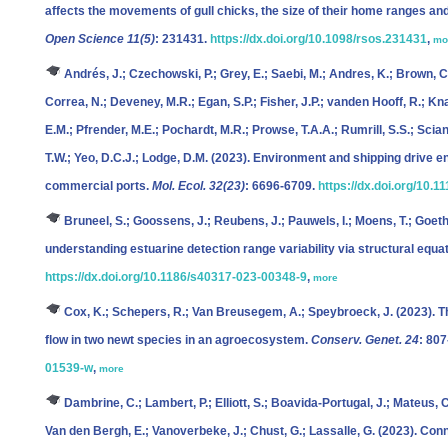
affects the movements of gull chicks, the size of their home ranges an
Open Science 11(5)
: 231431.
https://dx.doi.org/10.1098/rsos.231431
,
mo
Andrés, J.; Czechowski, P.; Grey, E.; Saebi, M.; Andres, K.; Brown, C.
Correa, N.; Deveney, M.R.; Egan, S.P.; Fisher, J.P.; vanden Hooff, R.; Kn
E.M.; Pfrender, M.E.; Pochardt, M.R.; Prowse, T.A.A.; Rumrill, S.S.; Sciann
T.W.; Yeo, D.C.J.; Lodge, D.M.
(2023). Environment and shipping drive 
commercial ports.
Mol. Ecol. 32(23)
: 6696-6709.
https://dx.doi.org/10.
Bruneel, S.; Goossens, J.; Reubens, J.; Pauwels, I.; Moens, T.; Goethal
understanding estuarine detection range variability via structural equ
https://dx.doi.org/10.1186/s40317-023-00348-9
,
more
Cox, K.; Schepers, R.; Van Breusegem, A.; Speybroeck, J.
(2023). T
flow in two newt species in an agroecosystem.
Conserv. Genet. 24
: 80
01539-w
,
more
Dambrine, C.; Lambert, P.; Elliott, S.; Boavida-Portugal, J.; Mateus, C
Van den Bergh, E.; Vanoverbeke, J.; Chust, G.; Lassalle, G.
(2023). Conne