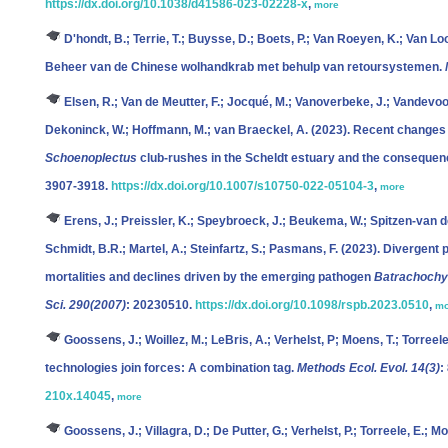
https://dx.doi.org/10.1038/d41586-023-02228-x
,
more
D'hondt, B.; Terrie, T.; Buysse, D.; Boets, P.; Van Roeyen, K.; Van Lo
Beheer van de Chinese wolhandkrab met behulp van retoursystemen.
Elsen, R.; Van de Meutter, F.; Jocqué, M.; Vanoverbeke, J.; Vandevo
Dekoninck, W.; Hoffmann, M.; van Braeckel, A.
(2023). Recent changes in
Schoenoplectus
club-rushes in the Scheldt estuary and the consequenc
3907-3918.
https://dx.doi.org/10.1007/s10750-022-05104-3
,
more
Erens, J.; Preissler, K.; Speybroeck, J.; Beukema, W.; Spitzen-van der 
Schmidt, B.R.; Martel, A.; Steinfartz, S.; Pasmans, F.
(2023). Divergent 
mortalities and declines driven by the emerging pathogen
Batrachochy
Sci. 290(2007)
: 20230510.
https://dx.doi.org/10.1098/rspb.2023.0510
,
mo
Goossens, J.; Woillez, M.; LeBris, A.; Verhelst, P; Moens, T.; Torreel
technologies join forces: A combination tag.
Methods Ecol. Evol. 14(3)
:
210x.14045
,
more
Goossens, J.; Villagra, D.; De Putter, G.; Verhelst, P.; Torreele, E.; M