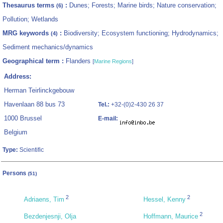
Thesaurus terms
:
Dunes; Forests; Marine birds; Nature conservation;
(6)
Pollution; Wetlands
MRG keywords
:
Biodiversity; Ecosystem functioning; Hydrodynamics;
(4)
Sediment mechanics/dynamics
Geographical term :
Flanders
[
Marine Regions
]
Address:
Herman Teirlinckgebouw
Havenlaan 88 bus 73
Tel.:
+32-(0)2-430 26 37
1000 Brussel
E-mail:
Belgium
Type:
Scientific
Persons
(51)
2
2
Adriaens, Tim
Hessel, Kenny
2
Bezdenjesnji, Olja
Hoffmann, Maurice