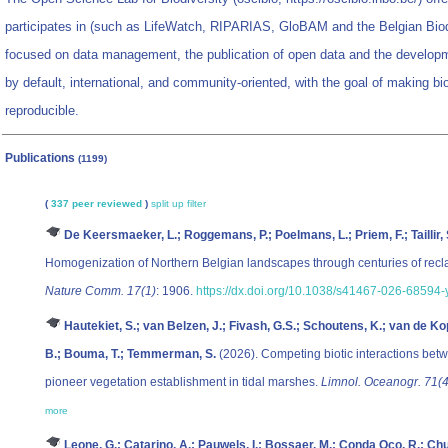
participates in (such as LifeWatch, RIPARIAS, GloBAM and the Belgian Biodi
focused on data management, the publication of open data and the developm
by default, international, and community-oriented, with the goal of making bi
reproducible.
Publications
(1199)
(
337 peer reviewed
)
split up
filter
De Keersmaeker, L.; Roggemans, P.; Poelmans, L.; Priem, F.; Taillir,
Homogenization of Northern Belgian landscapes through centuries of reclama
Nature Comm. 17(1)
: 1906.
https://dx.doi.org/10.1038/s41467-026-68594-
Hautekiet, S.; van Belzen, J.; Fivash, G.S.; Schoutens, K.; van de K
B.; Bouma, T.; Temmerman, S.
(2026). Competing biotic interactions be
pioneer vegetation establishment in tidal marshes.
Limnol. Oceanogr. 71(4
more
Leone, G.; Catarino, A.; Pauwels, I.; Bossaer, M.; Conda Oco, R.; Chu, 