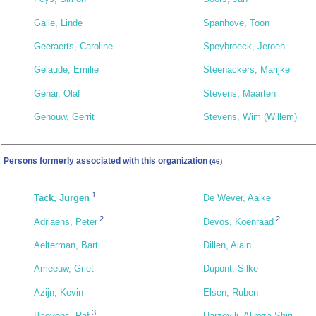
Galle, Linde
Spanhove, Toon
Geeraerts, Caroline
Speybroeck, Jeroen
Gelaude, Emilie
Steenackers, Marijke
Genar, Olaf
Stevens, Maarten
Genouw, Gerrit
Stevens, Wim (Willem)
Persons formerly associated with this organization
(46)
1
Tack, Jurgen
De Wever, Aaike
2
2
Adriaens, Peter
Devos, Koenraad
Aelterman, Bart
Dillen, Alain
Ameeuw, Griet
Dupont, Silke
Azijn, Kevin
Elsen, Ruben
3
Baeyens, Raf
Harzevili, Alireza Shiri