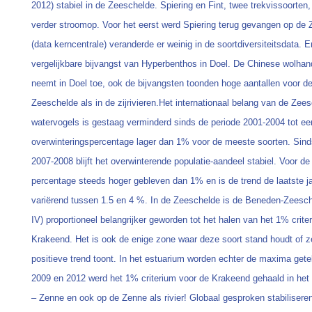
2012) stabiel in de Zeeschelde. Spiering en Fint, twee trekvissoort
verder stroomop. Voor het eerst werd Spiering terug gevangen op de 
(data kerncentrale) veranderde er weinig in de soortdiversiteitsdata. 
vergelijkbare bijvangst van Hyperbenthos in Doel. De Chinese wolhan
neemt in Doel toe, ook de bijvangsten toonden hoge aantallen voor de
Zeeschelde als in de zijrivieren.Het internationaal belang van de Zee
watervogels is gestaag verminderd sinds de periode 2001-2004 tot ee
overwinteringspercentage lager dan 1% voor de meeste soorten. Sind
2007-2008 blijft het overwinterende populatie-aandeel stabiel. Voor de
percentage steeds hoger gebleven dan 1% en is de trend de laatste j
variërend tussen 1.5 en 4 %. In de Zeeschelde is de Beneden-Zeesc
IV) proportioneel belangrijker geworden tot het halen van het 1% crite
Krakeend. Het is ook de enige zone waar deze soort stand houdt of ze
positieve trend toont. In het estuarium worden echter de maxima gete
2009 en 2012 werd het 1% criterium voor de Krakeend gehaald in het 
– Zenne en ook op de Zenne als rivier! Globaal gesproken stabiliseren