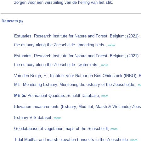
zorgen voor een versteiling van de helling van het slik.
Datasets
(8)
Estuaries. Research Institute for Nature and Forest: Belgium; (2021)
the estuary along the Zeeschelde - breeding birds.,
more
Estuaries. Research Institute for Nature and Forest: Belgium; (2021)
the estuary along the Zeeschelde - waterbirds.,
more
Van den Bergh, E.; Instituut voor Natuur en Bos Onderzoek (INBO), B
ME: Monitoring Estuary. Monitoring the estuary of the Zeeschelde.,
m
ME-5c
Permanent Quadrats Scheldt Database,
more
Elevation measurements (Estuary, Mud flat, Marsh & Wetlands) Zee
Estuary VIS-dataset,
more
Geodatabase of vegetation maps of the Seascheldt,
more
Tidal Mudflat and marsh elevation transects in the Zeeschelde,
more