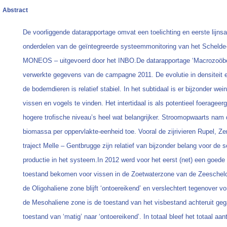
Abstract
De voorliggende datarapportage omvat een toelichting en eerste lijns
onderdelen van de geïntegreerde systeemmonitoring van het Schelde
MONEOS – uitgevoerd door het INBO.De datarapportage ‘Macrozoöb
verwerkte gegevens van de campagne 2011. De evolutie in densiteit
de bodemdieren is relatief stabiel. In het subtidaal is er bijzonder wei
vissen en vogels te vinden. Het intertidaal is als potentieel foeragee
hogere trofische niveau’s heel wat belangrijker. Stroomopwaarts nam 
biomassa per oppervlakte-eenheid toe. Vooral de zijrivieren Rupel, Z
traject Melle – Gentbrugge zijn relatief van bijzonder belang voor de 
productie in het systeem.In 2012 werd voor het eerst (net) een goede
toestand bekomen voor vissen in de Zoetwaterzone van de Zeeschelde
de Oligohaliene zone blijft ‘ontoereikend’ en verslechtert tegenover vo
de Mesohaliene zone is de toestand van het visbestand achteruit ge
toestand van ‘matig’ naar ‘ontoereikend’. In totaal bleef het totaal aan