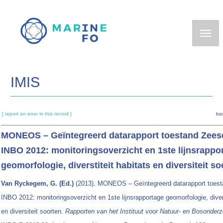
Skip
to
main
content
IMIS
[ report an error in this record ]
ba
MONEOS – Geïntegreerd datarapport toestand Zees
INBO 2012: monitoringsoverzicht en 1ste lijnsrappo
geomorfologie, diverstiteit habitats en diversiteit so
Van Ryckegem, G. (Ed.)
(2013). MONEOS – Geïntegreerd datarapport toes
INBO 2012: monitoringsoverzicht en 1ste lijnsrapportage geomorfologie, divers
en diversiteit soorten.
Rapporten van het Instituut voor Natuur- en Bosonder