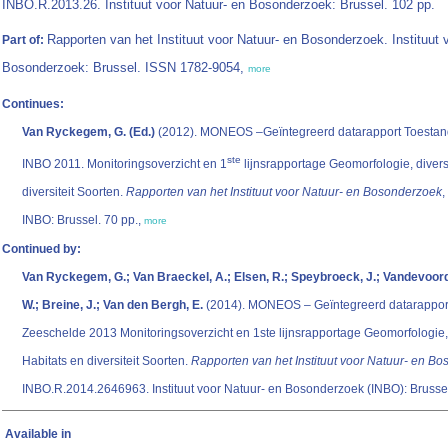
INBO.R.2013.26. Instituut voor Natuur- en Bosonderzoek: Brussel. 102 pp.
Rapporten van het Instituut voor Natuur- en Bosonderzoek. Instituut 
Part of:
Bosonderzoek: Brussel. ISSN 1782-9054,
more
Continues:
Van Ryckegem, G. (Ed.)
(2012). MONEOS –Geïntegreerd datarapport Toestan
ste
INBO 2011. Monitoringsoverzicht en 1
lijnsrapportage Geomorfologie, diverst
diversiteit Soorten.
Rapporten van het Instituut voor Natuur- en Bosonderzoek
,
INBO: Brussel. 70 pp.,
more
Continued by:
Van Ryckegem, G.; Van Braeckel, A.; Elsen, R.; Speybroeck, J.; Vandevoord
W.; Breine, J.; Van den Bergh, E.
(2014). MONEOS – Geïntegreerd datarapport
Zeeschelde 2013 Monitoringsoverzicht en 1ste lijnsrapportage Geomorfologie, d
Habitats en diversiteit Soorten.
Rapporten van het Instituut voor Natuur- en B
INBO.R.2014.2646963. Instituut voor Natuur- en Bosonderzoek (INBO): Brussel
Available in