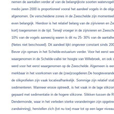
nemen de aantallen verder af van de belangrijkste soorten watervogel
medio jaren 2000 is proportioneel vooral het aandeel vogels in de olig
afgenomen. De verscheidene zones in de Zeeschelde zijn momenteel
even belangrijk. Hierdoor is het relatief belang van de zijrivieren en Z
kort) toegenomen in de tijd. Terwijl vroeger in de zijrivieren en Zeesc
10% van de vogels aanwezig waren is dit nu 25- 30% van de aantallen
(Netes niet beschouwd). Dit aandeel lijkt ongeveer constant sinds 20
Bever zijn opmars in het Schelde-estuarium verder. Voor het eerst we
waargenomen in de Schelde-vallei ter hoogte van Willebroek, en ook 
werd voor het eerst waargenomen op de Zeeschelde. Algemeen is een 
merkbaar in het voorkomen van de (zee)zoogdieren.De hoogteverand
de slikprofielen zijn vaak locatieafhankelijk. Sommige zijn relatief sta
sedimenteren. Wanneer erosie optreedt, is het vaak in de lage slikzo
gepaard met sedimentatie in de hogere slikzone. Slikken tussen de 
Dendermonde, waar in het verleden sterke veranderingen zijn opgetred
zandwinning), herstellen zich (tot nu toe) maar tot op een lager nive