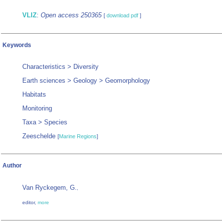
VLIZ
:
Open access 250365
[
download pdf
]
Keywords
Characteristics > Diversity
Earth sciences > Geology > Geomorphology
Habitats
Monitoring
Taxa > Species
Zeeschelde
[
Marine Regions
]
Author
Van Ryckegem, G.
,
editor,
more