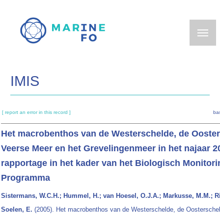
Skip
to
main
content
IMIS
[ report an error in this record ]
ba
Het macrobenthos van de Westerschelde, de Ooster
Veerse Meer en het Grevelingenmeer in het najaar 2
rapportage in het kader van het Biologisch Monitori
Programma
Sistermans, W.C.H.; Hummel, H.; van Hoesel, O.J.A.; Markusse, M.M.; Ri
Soelen, E.
(2005). Het macrobenthos van de Westerschelde, de Oosterschel