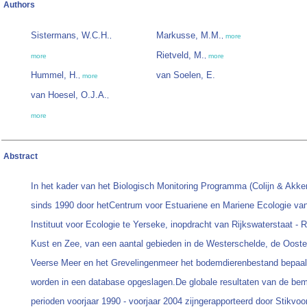
Authors
Sistermans, W.C.H.
Markusse, M.M.
,
,
more
Rietveld, M.
more
,
more
Hummel, H.
van Soelen, E.
,
more
van Hoesel, O.J.A.
,
more
Abstract
In het kader van het Biologisch Monitoring Programma (Colijn & Akke
sinds 1990 door hetCentrum voor Estuariene en Mariene Ecologie va
Instituut voor Ecologie te Yerseke, inopdracht van Rijkswaterstaat - Ri
Kust en Zee, van een aantal gebieden in de Westerschelde, de Ooste
Veerse Meer en het Grevelingenmeer het bodemdierenbestand bepaald
worden in een database opgeslagen.De globale resultaten van de bem
perioden voorjaar 1990 - voorjaar 2004 zijngerapporteerd door Stikvoo