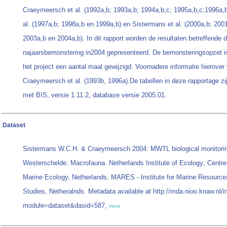
Craeymeersch et al. (1992a,b; 1993a,b; 1994a,b,c; 1995a,b,c;1996a,
al. (1997a,b; 1998a,b en 1999a,b) en Sistermans et al. (2000a,b; 200
2003a,b en 2004a,b). In dit rapport worden de resultaten betreffende 
najaarsbemonstering in2004 gepresenteerd. De bemonsteringsopzet is
het project een aantal maal gewijzigd. Voornadere informatie hierover
Craeymeersch et al. (1993b, 1996a).De tabellen in deze rapportage z
met BIS, versie 1.11.2, database versie 2005.01.
Dataset
Sistermans W.C.H. & Craeymeersch 2004: MWTL biological monitori
Westerschelde: Macrofauna. Netherlands Institute of Ecology; Centre
Marine Ecology, Netherlands, MARES - Institute for Marine Resour
Studies, Netheralnds. Metadata available at http://mda.nioo.knaw.nl/
module=dataset&dasid=587,
more