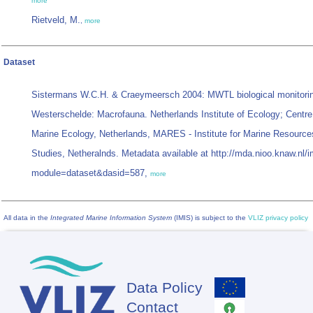
more
Rietveld, M.
,
more
Dataset
Sistermans W.C.H. & Craeymeersch 2004: MWTL biological monitori
Westerschelde: Macrofauna. Netherlands Institute of Ecology; Centre
Marine Ecology, Netherlands, MARES - Institute for Marine Resour
Studies, Netheralnds. Metadata available at http://mda.nioo.knaw.nl/
module=dataset&dasid=587,
more
All data in the
Integrated Marine Information System
(IMIS) is subject to the
VLIZ privacy policy
Data Policy
Footer
Contact