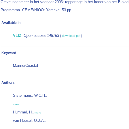
Grevelingenmeer in het voorjaar 2003: rapportage in het kader van het Biolog
Programma. CEME/NIOO: Yerseke. 53 pp.
Available in
VLIZ
:
Open access 148753
[
download pdf
]
Keyword
Marine/Coastal
Authors
Sistermans, W.C.H.
,
more
Hummel, H.
,
more
van Hoesel, O.J.A.
,