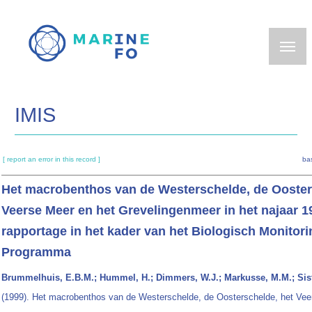
Skip
to
main
content
IMIS
[ report an error in this record ]
ba
Het macrobenthos van de Westerschelde, de Ooster
Veerse Meer en het Grevelingenmeer in het najaar 1
rapportage in het kader van het Biologisch Monitori
Programma
Brummelhuis, E.B.M.; Hummel, H.; Dimmers, W.J.; Markusse, M.M.; Sis
(1999). Het macrobenthos van de Westerschelde, de Oosterschelde, het Vee