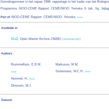
Grevelingenmeer in het najaar 1998: rapportage in het kader van het Biologis
Programma.
NIOO-CEME Rapport
. CEME/NIOO: Yerseke. 8, tab., fig., bijla
NIOO-CEME Rapport. CEME/NIOO: Yerseke,
Part of:
more
Available in
VLIZ
:
Open Marine Archive 236841
[
download pdf
]
Authors
Brummelhuis, E.B.M.
Markusse, M.M.
,
Sistermans, W.C.H.
,
more
more
Hummel, H.
,
more
Dimmers, W.J.
Dataset