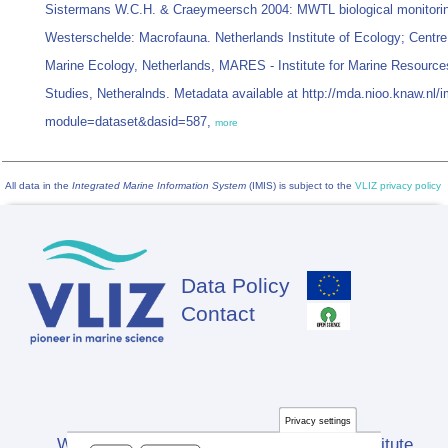
Sistermans W.C.H. & Craeymeersch 2004: MWTL biological monitori
Westerschelde: Macrofauna. Netherlands Institute of Ecology; Centre
Marine Ecology, Netherlands, MARES - Institute for Marine Resour
Studies, Netheralnds. Metadata available at http://mda.nioo.knaw.nl/
module=dataset&dasid=587,
more
All data in the
Integrated Marine Information System
(IMIS) is subject to the
VLIZ privacy policy
Data Policy
Footer
Contact
Privacy settings
Website developed by Flanders Marine Institute