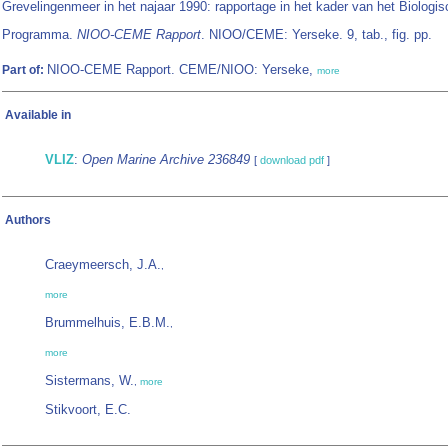
Grevelingenmeer in het najaar 1990: rapportage in het kader van het Biologis
Programma.
NIOO-CEME Rapport
. NIOO/CEME: Yerseke. 9, tab., fig. pp.
NIOO-CEME Rapport. CEME/NIOO: Yerseke,
Part of:
more
Available in
VLIZ
:
Open Marine Archive 236849
[
download pdf
]
Authors
Craeymeersch, J.A.
,
more
Brummelhuis, E.B.M.
,
more
Sistermans, W.
,
more
Stikvoort, E.C.