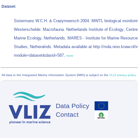
Dataset
Sistermans W.C.H. & Craeymeersch 2004: MWTL biological monitori
Westerschelde: Macrofauna. Netherlands Institute of Ecology; Centre
Marine Ecology, Netherlands, MARES - Institute for Marine Resour
Studies, Netheralnds. Metadata available at http://mda.nioo.knaw.nl/
module=dataset&dasid=587,
more
All data in the
Integrated Marine Information System
(IMIS) is subject to the
VLIZ privacy policy
Data Policy
Footer
Contact