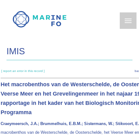
Skip
to
main
content
IMIS
[ report an error in this record ]
ba
Het macrobenthos van de Westerschelde, de Ooster
Veerse Meer en het Grevelingenmeer in het najaar 1
rapportage in het kader van het Biologisch Monitori
Programma
Craeymeersch, J.A.; Brummelhuis, E.B.M.; Sistermans, W.; Stikvoort, E
macrobenthos van de Westerschelde, de Oosterschelde, het Veerse Meer en