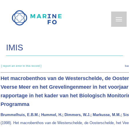
Skip
to
main
content
IMIS
[ report an error in this record ]
ba
Het macrobenthos van de Westerschelde, de Ooster
Veerse Meer en het Grevelingenmeer in het voorjaar
rapportage in het kader van het Biologisch Monitori
Programma
Brummelhuis, E.B.M.; Hummel, H.; Dimmers, W.J.; Markusse, M.M.; Sis
(1998). Het macrobenthos van de Westerschelde, de Oosterschelde, het Vee