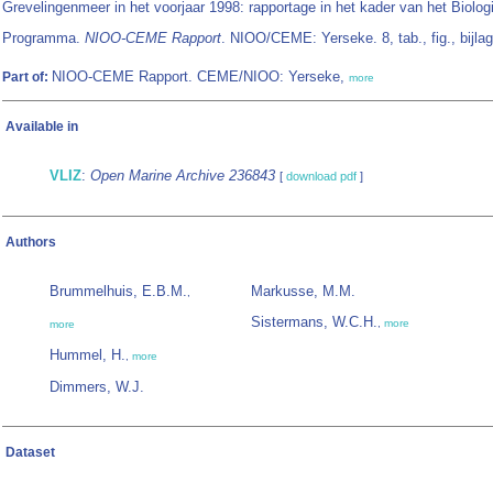
Grevelingenmeer in het voorjaar 1998: rapportage in het kader van het Biolog
Programma.
NIOO-CEME Rapport
. NIOO/CEME: Yerseke. 8, tab., fig., bijla
NIOO-CEME Rapport. CEME/NIOO: Yerseke,
Part of:
more
Available in
VLIZ
:
Open Marine Archive 236843
[
download pdf
]
Authors
Brummelhuis, E.B.M.
Markusse, M.M.
,
Sistermans, W.C.H.
,
more
more
Hummel, H.
,
more
Dimmers, W.J.
Dataset