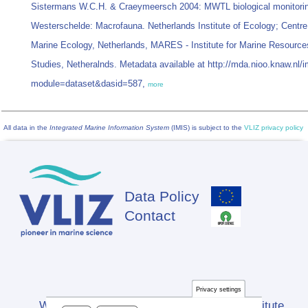
Sistermans W.C.H. & Craeymeersch 2004: MWTL biological monitori
Westerschelde: Macrofauna. Netherlands Institute of Ecology; Centre
Marine Ecology, Netherlands, MARES - Institute for Marine Resour
Studies, Netheralnds. Metadata available at http://mda.nioo.knaw.nl/
module=dataset&dasid=587,
more
All data in the
Integrated Marine Information System
(IMIS) is subject to the
VLIZ privacy policy
Data Policy
Footer
Contact
Privacy settings
Website developed by Flanders Marine Institute