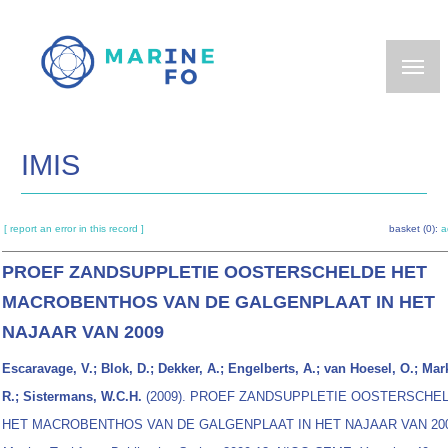
Skip
to
main
content
IMIS
[ report an error in this record ]
basket (0):
a
PROEF ZANDSUPPLETIE OOSTERSCHELDE HET
MACROBENTHOS VAN DE GALGENPLAAT IN HET
NAJAAR VAN 2009
Escaravage, V.; Blok, D.; Dekker, A.; Engelberts, A.; van Hoesel, O.; Ma
R.; Sistermans, W.C.H.
(2009). PROEF ZANDSUPPLETIE OOSTERSCHE
HET MACROBENTHOS VAN DE GALGENPLAAT IN HET NAJAAR VAN 200