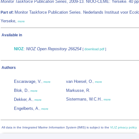
Monitor Taskforce Publication Series
, 2009-13. NIOO-CEME: Yerseke. 40 pp
Monitor Taskforce Publication Series. Nederlands Instituut voor Ecolo
Part of:
Yerseke,
more
Available in
NIOZ
:
NIOZ Open Repository 266254
[
download pdf
]
Authors
Escaravage, V.
van Hoesel, O.
,
more
,
more
Blok, D.
Markusse, R.
,
more
Sistermans, W.C.H.
Dekker, A.
,
more
,
more
Engelberts, A.
,
more
All data in the
Integrated Marine Information System
(IMIS) is subject to the
VLIZ privacy policy