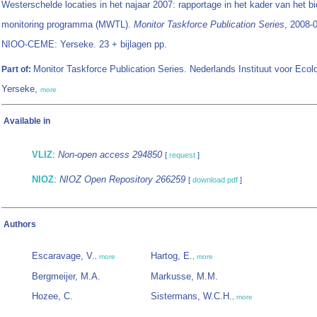
Westerschelde locaties in het najaar 2007: rapportage in het kader van het bi
monitoring programma (MWTL).
Monitor Taskforce Publication Series
, 2008-
NIOO-CEME: Yerseke. 23 + bijlagen pp.
Monitor Taskforce Publication Series. Nederlands Instituut voor Ecolo
Part of:
Yerseke,
more
Available in
VLIZ
:
Non-open access 294850
[
request
]
NIOZ
:
NIOZ Open Repository 266259
[
download pdf
]
Authors
Escaravage, V.
Hartog, E.
,
more
,
more
Bergmeijer, M.A.
Markusse, M.M.
Hozee, C.
Sistermans, W.C.H.
,
more