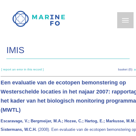
Skip
to
main
content
IMIS
[ report an error in this record ]
basket (0):
a
Een evaluatie van de ecotopen bemonstering op
Westerschelde locaties in het najaar 2007: rapporta
het kader van het biologisch monitoring programma
(MWTL)
Escaravage, V.; Bergmeijer, M.A.; Hozee, C.; Hartog, E.; Markusse, M.M.
Sistermans, W.C.H.
(2008). Een evaluatie van de ecotopen bemonstering op