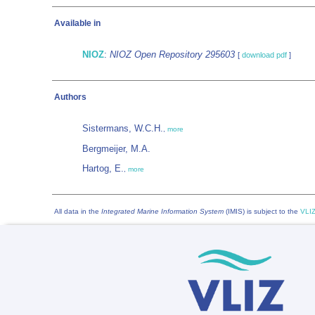
Available in
NIOZ
:
NIOZ Open Repository 295603
[
download pdf
]
Authors
Sistermans, W.C.H.
,
more
Bergmeijer, M.A.
Hartog, E.
,
more
All data in the
Integrated Marine Information System
(IMIS) is subject to the
VLIZ