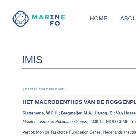
Skip
to
HOME
ABO
main
content
IMIS
[ report an error in this record ]
HET MACROBENTHOS VAN DE ROGGENPLA
Sistermans, W.C.H.; Bergmeijer, M.A.; Hartog, E.; Van Hoesel
Monitor Taskforce Publication Series
, 2008-13. NIOO-CEME: Yer
Monitor Taskforce Publication Series. Nederlands Instit
Part of: