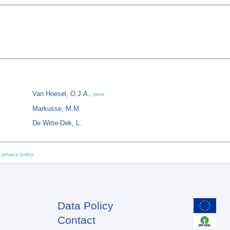
Van Hoesel, O.J.A.
,
more
Markusse, M.M.
De Witte-Dek, L.
 privacy policy
Data Policy
Footer
Contact